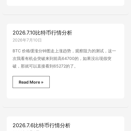
特
币
行
情
分
析-
2026.7.10比特币行情分析
真
反
2026年7月10日
弹
还
BTC 价格缓涨分钟图走上涨趋势，观察阻力的测试，这一
是
次我看有机会突破来到前高64700的，如果没出现假突
流
破，那就可以直接看到65272的了。
动
性
博
2026.7.10
Read More »
弈？
比
特
币
行
情
分
析
2026.7.6比特币行情分析