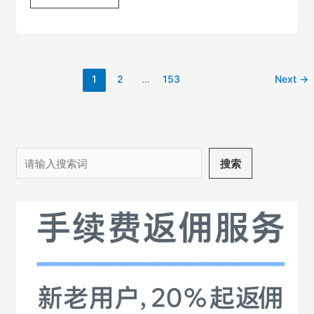
比
特
币
行
情
分
1
2
…
153
Next
→
析-
走
势
偏
弱
搜
搜索
索