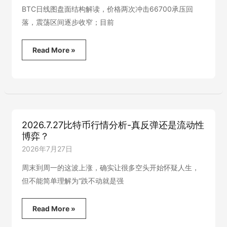
高
BTC日线图盘面结构解读，价格两次冲击66700承压回
落，震荡区间逐步收窄；目前
2026.8.4
Read More »
比
特
币
行
情
分
析-
2026.7.27比特币行情分析-真反弹还是流动性
ETH
博弈？
消
息
2026年7月27日
刺
激
周末到周一的这波上涨，确实让很多空头开始怀疑人生，
反
但不能简单理解为“跌不动就是强
弹
2026.7.27
Read More »
比