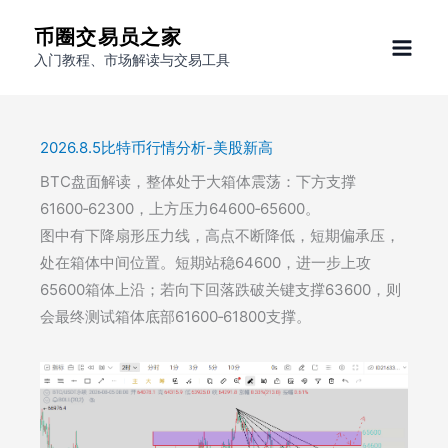
跳
币圈交易员之家
至
入门教程、市场解读与交易工具
内
容
2026.8.5比特币行情分析-美股新高
BTC盘面解读，整体处于大箱体震荡：下方支撑
61600‑62300，上方压力64600‑65600。
​图中有下降扇形压力线，高点不断降低，短期偏承压，
处在箱体中间位置。短期站稳64600，进一步上攻
65600箱体上沿；若向下回落跌破关键支撑63600，则
会最终测试箱体底部61600‑61800支撑。