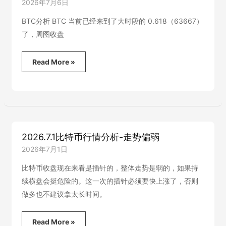
2026年7月6日
BTC分析 BTC 当前已经来到了大时段的 0.618（63667）
了，周图收盘
2026.7.6
Read More »
比
特
币
行
情
分
析
2026.7.1比特币行情分析-走势偏弱
2026年7月1日
比特币收盘现在来看是插针的，整体走势是弱的，如果持
续横盘会挺危险的。这一次的插针必须要快上涨了，否则
做多也不建议拿太长时间。
2026.7.1
Read More »