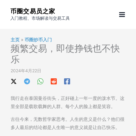
跳
币圈交易员之家
至
入门教程、市场解读与交易工具
内
容
主页
»
币圈炒币入门
频繁交易，即使挣钱也不快
乐
2024年4月22日
我行走在泰国曼谷街头，正好碰上一年一度的泼水节。这
里全部是载歌载舞的人群。每个人的脸上都是笑容。
古往今来，无数哲学家思考。人生的意义是什么？他们很
多人最后的结论都是人生唯一的意义就是让自己快乐。