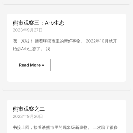
全
PTSD
职
炒
币
熊市观察三：Arb生态
7
年，
2023年9月27日
长
期
嘿！来啦！ 接着聊熊市里的新鲜事物。 2022年10月就开
处
始炒Arb生态了。 我
于
痛
苦
熊
Read More »
之
市
中
观
察
三：
Arb
生
态
熊市观察之二
2023年9月26日
书接上回，接着谈熊市里的现象级新事物。 上次聊了很多