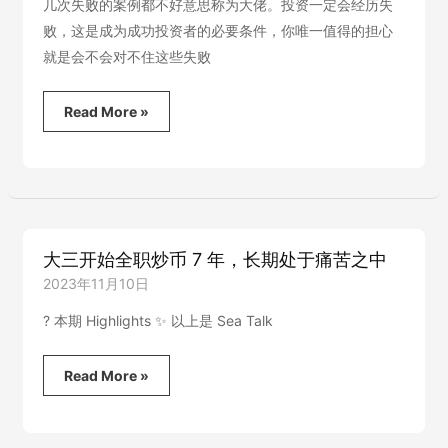
几次失败的案例都不好意思称为大佬。投资一定会经历失
代”
vida
败，这是成为成功投资者的必要条件，你唯一值得的担心
就是会不会对不住这些失败
币
Read More »
圈
年
年
都
有
新
机
大三开始全职炒币 7 年，长期处于痛苦之中
会，
老
2023年11月10日
一
代
? 本期 Highlights ✨ 以上是 Sea Talk
投
资
大
Read More »
者
三
别
开
老
始
犯