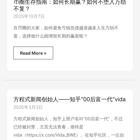
币圈生存指南：如何长期赢？如何不堕入万劫
不复？
2025年10月7日
在币圈的大家，如何避免亏钱负债越滚越多人生万劫不
复，选择做什么能增加长期的赢面呢？
币
Read More »
圈
生
存
指
南：
如
何
方程式新闻创始人——知乎“00后富一代”vida
长
期
2025年3月3日
赢？
如
方程式新闻创始人，知乎上用户名叫“00后富一代”，不过
何
已经被封禁，主页无法查看，推特是
不
vida（https://x.com/Vida_BWE）。在知乎社区，一位自
堕