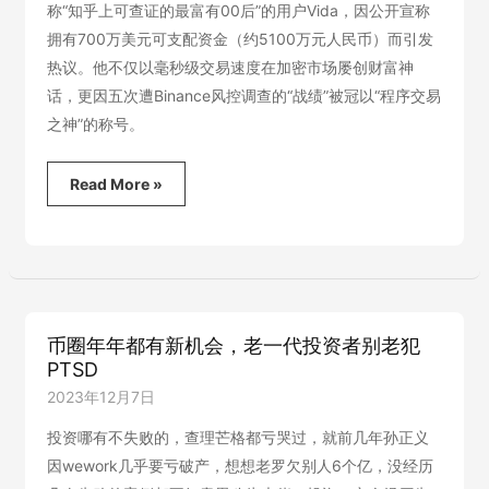
入
称“知乎上可查证的最富有00后”的用户Vida，因公开宣称
万
拥有700万美元可支配资金（约5100万元人民币）而引发
劫
热议。他不仅以毫秒级交易速度在加密市场屡创财富神
不
复？
话，更因五次遭Binance风控调查的“战绩”被冠以“程序交易
之神”的称号。
方
Read More »
程
式
新
闻
创
始
人
币圈年年都有新机会，老一代投资者别老犯
——
PTSD
知
乎
2023年12月7日
“00
后
投资哪有不失败的，查理芒格都亏哭过，就前几年孙正义
富
因wework几乎要亏破产，想想老罗欠别人6个亿，没经历
一