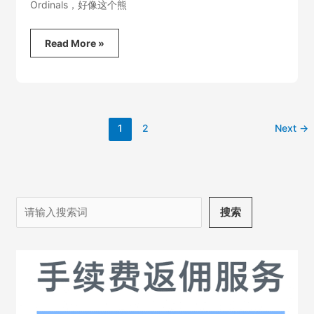
Ordinals，好像这个熊
熊
Read More »
市
观
察
之
二
1
2
Next
→
搜
搜索
索