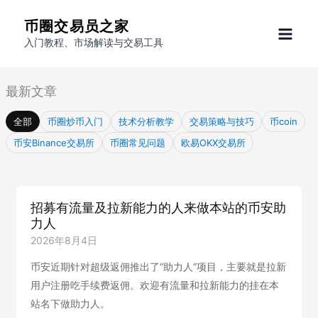
跳
币圈交易员之家
至
入门教程、市场解读与交易工具
内
容
最新文章
全部
币圈炒币入门
技术分析教学
交易策略与技巧
币coin
币安Binance交易所
币圈常见问题
欧易OKX交易所
招募有流量及拉新能力的人来做本站的币安助
力人
2026年8月4日
币安近期针对超级返佣推出了“助力人”项目，主要就是拉新
用户注册吃手续费返佣。欢迎有流量和拉新能力的挂在本
站名下做助力人。