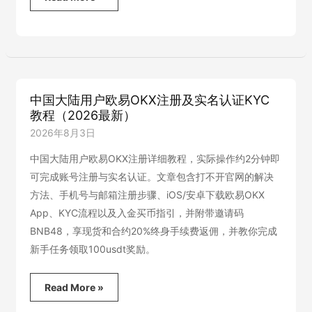
中
国
大
陆
币
安
注
中国大陆用户欧易OKX注册及实名认证KYC
册
教程（2026最新）
及
实
2026年8月3日
名
认
中国大陆用户欧易OKX注册详细教程，实际操作约2分钟即
证
可完成账号注册与实名认证。文章包含打不开官网的解决
KYC
方法、手机号与邮箱注册步骤、iOS/安卓下载欧易OKX
教
程
App、KYC流程以及入金买币指引，并附带邀请码
（20%
BNB48，享现货和合约20%终身手续费返佣，并教你完成
返
现
新手任务领取100usdt奖励。
+19800
美
中
Read More »
元
国
礼