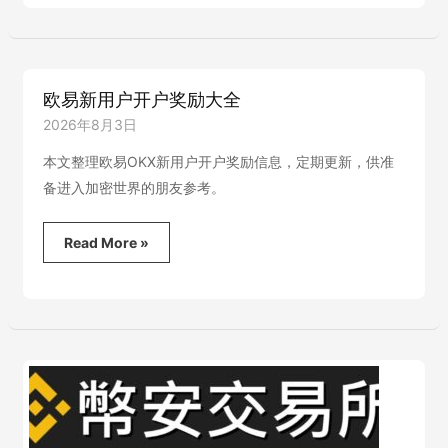
陆
用
户
如
何
欧易新用户开户奖励大全
在
币
2026年8月3日
安
用
本文整理欧易OKX新用户开户奖励信息，定期更新，供准
usdt
备进入加密世界的朋友参考。
数
字
货
欧
Read More »
币
易
买
新
美
用
股？
户
开
户
奖
励
大
全