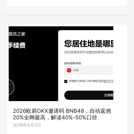
大
包）
陆
用
户
欧
易
OKX
注
册
及
实
名
认
证
KYC
教
程
（2026
最
新）
2026欧易OKX邀请码 BNB48，自动返佣
20%全网最高，解读40%-50%口径
2026年8月3日