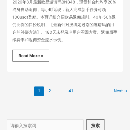
2026年8月最新欧易邀请码BNB48，现货和合约均享20%
终身自动返佣，每小时返现，新人完成新手任务可领
100usdt奖励。本页详细介绍欧易返佣规则、40%-50%返
佣比例的口径说明、【最新针对没绑定过别的邀请码的用
户的补绑方法】、180天未登录老用户召回方案、返佣后手
续费率和返佣资金流水示例。
2026
Read More »
欧
易
OKX
邀
请
码
1
2
…
41
Next
→
BNB48，
自
动
返
佣
20%
搜
搜索
全