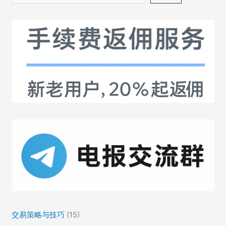
索
网
最
高，
解
读
40%-50%
口
径
交易策略与技巧
(15)