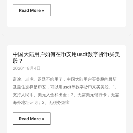
招
Read More »
募
有
流
量
及
拉
新
中国大陆用户如何在币安用usdt数字货币买美
能
股？
力
的
2026年8月4日
人
来
富途、老虎、盈透不给用了，中国大陆用户买美股的最新
做
及最佳选择是币安，可以用usdt等数字货币来买美股。1、
本
支持人民币、美元入金和出金；2、无需美元银行卡，无需
站
的
海外地址证明；3、无税务烦恼
币
安
助
中
Read More »
力
国
人
大