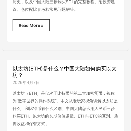
历史，以及中国大陆三步购买SOL的完整教程。附投资建
议、仓位配比参考和常见问题解答。
Solana(SOL)
Read More »
是
什
么？
中
国
大
陆
以太坊(ETH)是什么？中国大陆如何购买以太
如
坊？
何
购
2026年4月7日
买
SOL？
以太坊（ETH）是仅次于比特币的第二大加密货币，被称
为”数字世界的操作系统”。本文从老玩家视角讲解以太坊是
什么、和比特币有什么区别、中国大陆怎么用人民币三步
购买ETH、以太坊的长期价值逻辑、ETH与ETC的区别、质
押收益和保管方式。