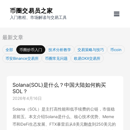
跳
币圈交易员之家
至
入门教程、市场解读与交易工具
内
容
最新文章
全部
币圈炒币入门
技术分析教学
交易策略与技巧
币coin
币安Binance交易所
币圈常见问题
欧易OKX交易所
Solana(SOL)是什么？中国大陆如何购买
SOL？
2026年4月16日
Solana（SOL）是主打高性能和低手续费的公链，市值稳
居前五。本文介绍Solana是什么、核心技术优势、Meme
币和DeFi生态发展、FTX暴雷后从8美元翻盘到250美元的