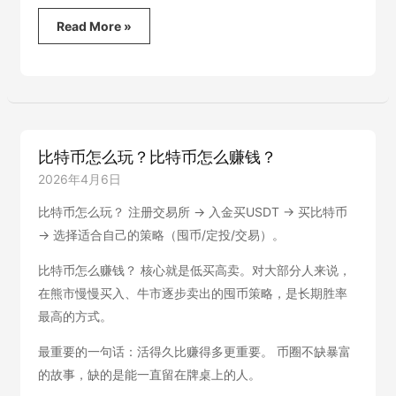
以
Read More »
太
坊
(ETH)
是
什
么？
中
比特币怎么玩？比特币怎么赚钱？
国
大
2026年4月6日
陆
如
比特币怎么玩？ 注册交易所 → 入金买USDT → 买比特币
何
→ 选择适合自己的策略（囤币/定投/交易）。
购
买
比特币怎么赚钱？ 核心就是低买高卖。对大部分人来说，
以
在熊市慢慢买入、牛市逐步卖出的囤币策略，是长期胜率
太
坊？
最高的方式。
最重要的一句话：活得久比赚得多更重要。 币圈不缺暴富
的故事，缺的是能一直留在牌桌上的人。