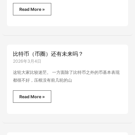
比
Read More »
特
币
怎
么
玩？
比
特
比特币（币圈）还有未来吗？
币
怎
2026年3月4日
么
赚
这轮大家比较迷茫。 一方面除了比特币之外的币基本表现
钱？
都很不好，压根没有前几轮的山
比
Read More »
特
币
（币
圈）
还
有