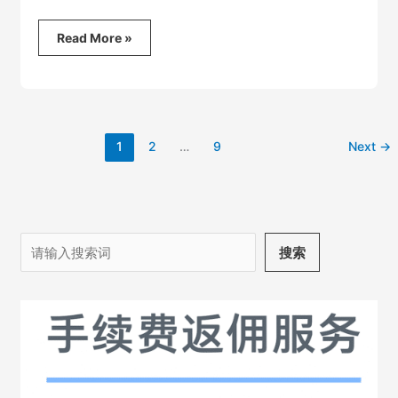
中
Read More »
国
大
陆
如
何
用
1
2
…
9
Next
→
支
付
宝
来
人
民
搜
搜索
币
索
购
买
比
特
币
等
加
密