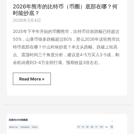
未
2026年熊市的比特币（币圈）底部在哪？何
来
时能抄底？
吗？
2026年3月4日
2025年下半年开始的币圈熊市，比特币目前跌幅已经超过
50%，山寨币很多跌幅超过80%，那么2026年这轮熊市比
特币底部在哪？什么时候抄底？本文从跌幅、跌破上轮高
点、震荡时间三个角度分析，建议是4-5万买入3-5成，剩
余机动遇到3-4万全部打满。预期收益3倍左右。
2026
Read More »
年
熊
市
的
比
特
币
（币
圈）