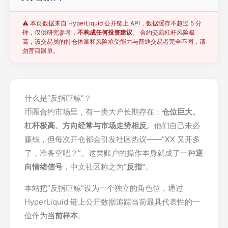
⚠️ 本页数据来自 HyperLiquid 公开链上 API，数据缓存不超过 5 分
钟，仅供研究参考，
不构成任何投资建议
。 合约交易杠杆风险极
高，该交易员的持仓体量和风险承受能力与普通交易者完全不同，请
勿盲目跟单。
什么是”反指巨鲸”？
币圈合约市场里，有一类大户长期存在：
仓位巨大、
杠杆极高、方向经常与市场走势相反
。他们自己未必
赚钱，但每次开仓都会引发社区热议——”XX 又开多
了，准备空吧？”。这类账户的操作本身就成了一种
逆
向情绪信号
，中文社区称之为
“反指”
。
本站把”反指巨鲸”设为一个独立的角色位，通过
HyperLiquid 链上公开数据追踪当前最具代表性的一
位作为
当前样本
。