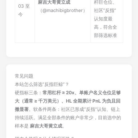
麻吉大哥黄立成
杆巨仓位、
03 至
（@machibigbrother）
社区”反指”
今
认知度最
高，符合全
部筛选标准
常见问题
本站怎么筛选”反指巨鲸”？
硬指标三条：
常用杠杆 ≥ 20x、单账户名义仓位足够
大（通常 ≥ 千万美元）、HL 全期累计 PnL 为负且回
撤显著
。软条件两条：社区已形成”反指”认知、链上
持续活跃。满足全部条件的账户非常少，目前选中的
样本是
麻吉大哥黄立成
。