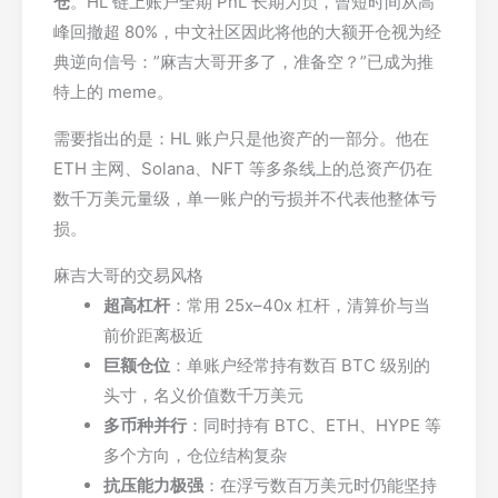
仓
。HL 链上账户全期 PnL 长期为负，曾短时间从高
峰回撤超 80%，中文社区因此将他的大额开仓视为经
典逆向信号：”麻吉大哥开多了，准备空？”已成为推
特上的 meme。
需要指出的是：HL 账户只是他资产的一部分。他在
ETH 主网、Solana、NFT 等多条线上的总资产仍在
数千万美元量级，单一账户的亏损并不代表他整体亏
损。
麻吉大哥的交易风格
超高杠杆
：常用 25x–40x 杠杆，清算价与当
前价距离极近
巨额仓位
：单账户经常持有数百 BTC 级别的
头寸，名义价值数千万美元
多币种并行
：同时持有 BTC、ETH、HYPE 等
多个方向，仓位结构复杂
抗压能力极强
：在浮亏数百万美元时仍能坚持