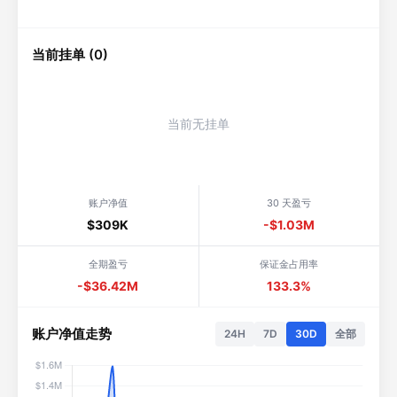
当前挂单 (0)
当前无挂单
账户净值
30 天盈亏
$309K
-$1.03M
全期盈亏
保证金占用率
-$36.42M
133.3%
账户净值走势
24H
7D
30D
全部