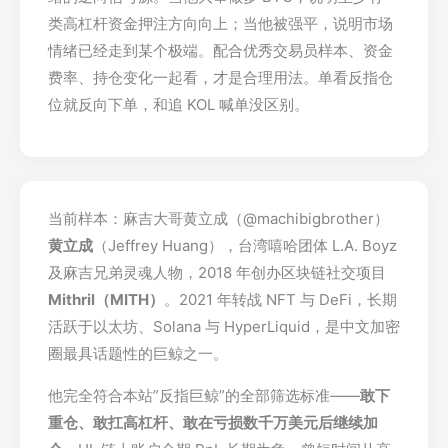
类高杠杆资金押注方向向上；当他被强平，说明市场
情绪已经走到某个极端。配合优秀交易员样本、资金
费率、持仓变化一起看，才是合理用法。单看反指仓
位就反向下单，和追 KOL 喊单没区别。
当前样本：麻吉大哥黄立成（@machibigbrother）
黄立成
（Jeffrey Huang），台湾嘻哈团体 L.A. Boyz
及麻吉兄弟灵魂人物，2018 年创办区块链社交项目
Mithril（MITH）
。2021 年转战 NFT 与 DeFi，长期
活跃于以太坊、Solana 与 HyperLiquid，是中文加密
圈最具话题性的巨鲸之一。
他完全符合本站”反指巨鲸”的全部筛选标准——
敢下
重仓、敢扛高杠杆、敢在亏损数千万美元后继续加