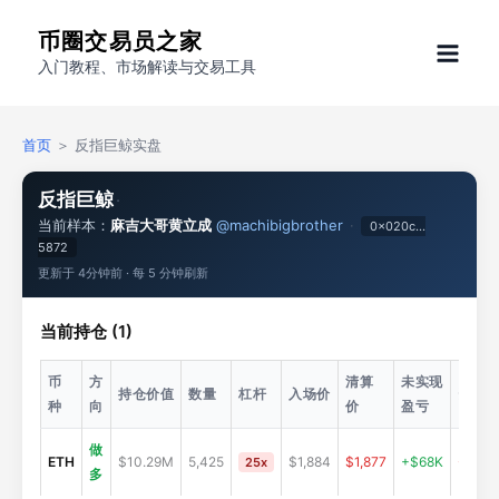
跳
币圈交易员之家
至
入门教程、市场解读与交易工具
内
容
首页
＞ 反指巨鲸实盘
反指巨鲸
·
当前样本：
麻吉大哥黄立成
@machibigbrother
·
0x020c…
5872
更新于
4分钟前
· 每 5 分钟刷新
当前持仓 (1)
币
方
清算
未实现
持仓价值
数量
杠杆
入场价
资金
种
向
价
盈亏
做
ETH
$10.29M
5,425
$1,884
$1,877
+$68K
-$122
25x
多