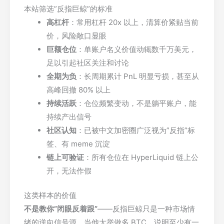
本站筛选”反指巨鲸”的标准
高杠杆
：常用杠杆 20x 以上，清算价紧贴当前
价，风险敞口显眼
巨额仓位
：单账户名义价值动辄数千万美元，
足以引起社区关注和讨论
全期为负
：长周期累计 PnL 明显亏损，甚至从
高峰回撤 80% 以上
持续活跃
：仓位频繁变动，不是躺平账户，能
持续产出信号
社区认知
：已被中文加密圈广泛视为”反指”标
签、有 meme 沉淀
链上可验证
：所有仓位在 HyperLiquid 链上公
开，无法作假
这类样本的价值
不是教你”闭眼反着跟”
——反指巨鲸只是一种市场情
绪的逆向信号源。当他大举做多 BTC，说明至少有一