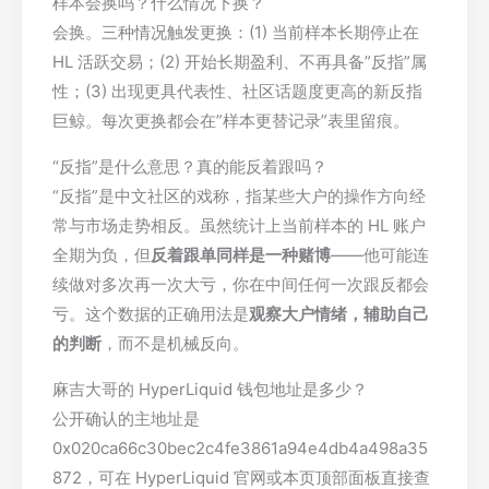
样本会换吗？什么情况下换？
会换。三种情况触发更换：(1) 当前样本长期停止在
HL 活跃交易；(2) 开始长期盈利、不再具备”反指”属
性；(3) 出现更具代表性、社区话题度更高的新反指
巨鲸。每次更换都会在”样本更替记录”表里留痕。
“反指”是什么意思？真的能反着跟吗？
“反指”是中文社区的戏称，指某些大户的操作方向经
常与市场走势相反。虽然统计上当前样本的 HL 账户
全期为负，但
反着跟单同样是一种赌博
——他可能连
续做对多次再一次大亏，你在中间任何一次跟反都会
亏。这个数据的正确用法是
观察大户情绪，辅助自己
的判断
，而不是机械反向。
麻吉大哥的 HyperLiquid 钱包地址是多少？
公开确认的主地址是
0x020ca66c30bec2c4fe3861a94e4db4a498a35
872
，可在 HyperLiquid 官网或本页顶部面板直接查