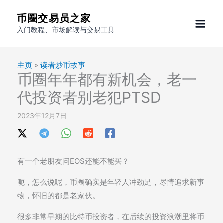
跳
币圈交易员之家
至
入门教程、市场解读与交易工具
内
容
主页
»
读者炒币故事
币圈年年都有新机会，老一
代投资者别老犯PTSD
2023年12月7日
有一个老朋友问EOS还能不能买？
呃，怎么说呢，币圈确实是年轻人冲劲足，尽情追求新事
物，怀旧的都是老家伙。
很多非常早期的比特币投资者，在后续的投资浪潮里将币