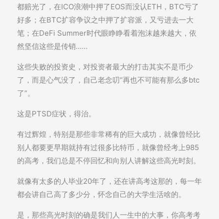
都赔光了，在ICO浪潮中押了EOS而没认ETH，BTC亏了
好多；在BTC扩容争议之中押了扩容派，又亏进去一大
笔；在DeFi Summer时代眼睁睁看着泡沫越来越大，依
然坚信这些是传销……
这些失败的投资史，对投资者最大的打击其实不是币少
了，而是心气没了，自己老念叨“再也不可能有那么多btc
了”。
这是PTSD症状，得治。
有过辉煌，特别是那些非常稀有的巨大成功，就像曾经比
别人都要更早期就持有过很多比特币，就像曾经考上985
的高考，我们总是不停回忆和向别人讲解这些高光时刻。
就像有太多的人毕业20年了，还在讲高考这那的，每一年
都会讲自己高了多少分，怀念自己的大学生活啥的。
是，那些高光时刻的确是我们人一生中的大事，你高考考