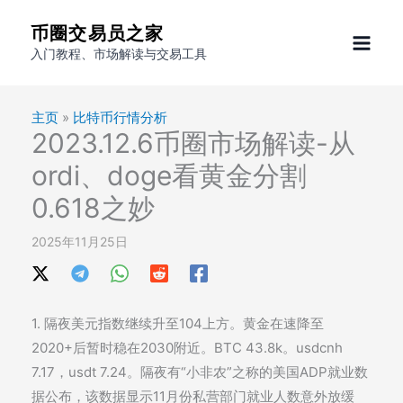
跳
币圈交易员之家
至
入门教程、市场解读与交易工具
内
容
主页
»
比特币行情分析
2023.12.6币圈市场解读-从
ordi、doge看黄金分割
0.618之妙
2025年11月25日
1. 隔夜美元指数继续升至104上方。黄金在速降至
2020+后暂时稳在2030附近。BTC 43.8k。usdcnh
7.17，usdt 7.24。隔夜有“小非农”之称的美国ADP就业数
据公布，该数据显示11月份私营部门就业人数意外放缓