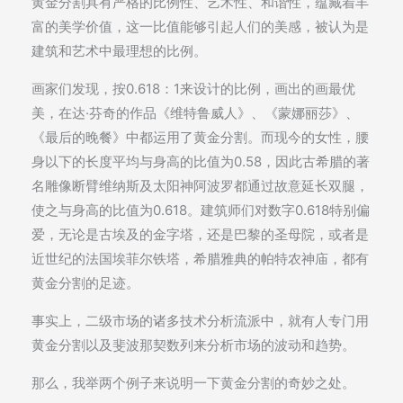
黄金分割具有严格的比例性、艺术性、和谐性，蕴藏着丰
富的美学价值，这一比值能够引起人们的美感，被认为是
建筑和艺术中最理想的比例。
画家们发现，按0.618：1来设计的比例，画出的画最优
美，在达·芬奇的作品《维特鲁威人》、《蒙娜丽莎》、
《最后的晚餐》中都运用了黄金分割。而现今的女性，腰
身以下的长度平均与身高的比值为0.58，因此古希腊的著
名雕像断臂维纳斯及太阳神阿波罗都通过故意延长双腿，
使之与身高的比值为0.618。建筑师们对数字0.618特别偏
爱，无论是古埃及的金字塔，还是巴黎的圣母院，或者是
近世纪的法国埃菲尔铁塔，希腊雅典的帕特农神庙，都有
黄金分割的足迹。
事实上，二级市场的诸多技术分析流派中，就有人专门用
黄金分割以及斐波那契数列来分析市场的波动和趋势。
那么，我举两个例子来说明一下黄金分割的奇妙之处。