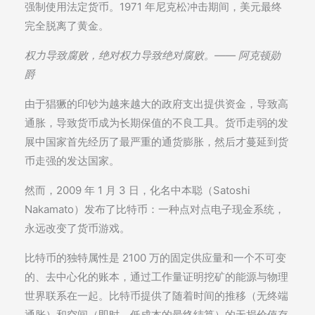
强制使用法定货币。1971 年尼克松冲击期间，美元最终
完全脱离了黄金。
权力导致腐败，绝对权力导致绝对腐败。—— 阿克顿勋
爵
由于猖獗的印钞为越来越大的政府支出提供资金，导致高
通胀，导致货币成为长期保值的不良工具。货币走弱的发
展中国家首先经历了最严重的通货膨胀，然后才蔓延到货
币走强的发达国家。
然而，2009 年 1 月 3 日，化名中本聪（Satoshi
Nakamato）发布了比特币：一种点对点电子现金系统，
永远改变了货币游戏。
比特币的独特属性是 2100 万的固定供应量和一个不可变
的、去中心化的账本，通过工作量证明挖矿的能源与物理
世界联系在一起。比特币提供了随着时间的推移（无终端
通胀）和空间（即时、低成本的最终结算）的无损价值存