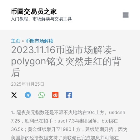
跳
币圈交易员之家
至
入门教程、市场解读与交易工具
内
容
主页
»
币圈市场解读
2023.11.16币圈市场解读-
polygon铭文突然走红的背
后
2025年11月25日
1.. 隔夜美元指数还是不温不火地站在104上方。usdcnh
7.25，胜利已在招手；usdt 7.34继续回落。btc稳在
36.5k；黄金继续攀升至1980上方，延续近期升势，因为
美国新的经济数据支持了美联储已完成加息并可能在