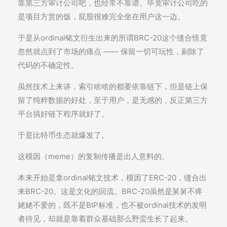
靠第三方审计公司吧，也经常不靠谱。毕竟审计公司吃的
是项目方赏的饭，屁股很难完全坐在用户这一边。
于是从ordinal铭文衍生出来的所谓BRC-20这个缝合怪竟
忽然就点到了市场的痛点 —— 保留一切可玩性，剔除了
代码的不确定性。
虽然技术上来讲，索引啥啥的都要依靠链下，但是链上保
留了纯粹数据的好处，至于用户，是无感的，反正第三方
平台搞好链下程序就好了。
于是比特币生态就爆发了。
这模因（meme）的复制传播是出人意料的。
本来开始是拿ordinal铭文技术，模因了ERC-20，缝合出
来BRC-20。这是文化的回流。BRC-20虽然是舅舅不疼
姥姥不爱的，既不是BIP标准，也不被ordinal技术的发明
者待见，却就是靠着群众基础那么野蛮生长了起来。