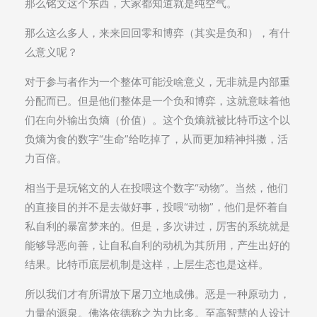
那么铭文这个东西，大家都知道就是纯空气。
那么这么多人，来来回回零和博弈（其实是负和），有什
么意义呢？
对于参与者作为一个整体可能没啥意义，无非就是内部重
分配而已。但是他们整体是一个负和博弈，这就意味着他
们在向外输出负熵（价值）。这个负熵就被比特币这个以
负熵为食的数字“生命”给吃掉了，从而更加精神抖擞，活
力百倍。
相当于是玩铭文的人在投喂这个数字“动物”。当然，他们
的直接目的并不是去做好事，投喂“动物”，他们是怀着自
私自利的暴富梦来的。但是，多次讲过，厉害的系统就是
能够导恶向善，让自私自利的动机为其所用，产生出好的
结果。比特币底层机制是这样，上层生态也是这样。
所以我们才有所谓放下屠刀立地成佛。恶是一种原动力，
力量的源泉。佛洛依德称之为力比多。至高智慧的人设计