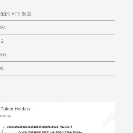
配的 APE 数量
094
42
950
98