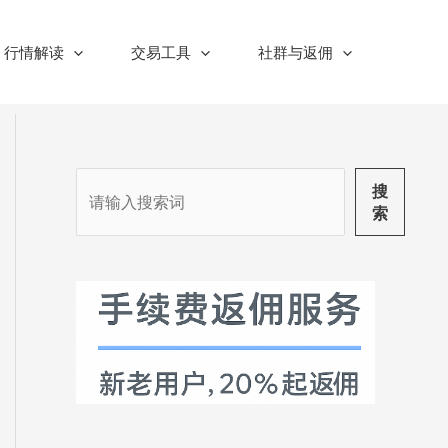
行情解读
交易工具
社群与返佣
搜
搜
索
索