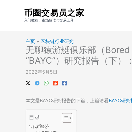
跳
币圈交易员之家
至
内
入门教程、市场解读与交易工具
容
主页
»
区块链行业研究
无聊猿游艇俱乐部（Bored Ap
“BAYC”）研究报告（下
2022年5月5日
本文是BAYC研究报告的下篇，上篇请看
BAYC研
目录
代币经济