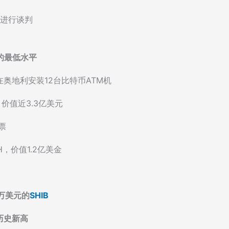
事进行谈判
的最低水平
计划在奥地利安装12台比特币ATM机
币，价值近3.3亿美元
票
TH，价值1.2亿美金
7万美元的
SHIB
下历史新高