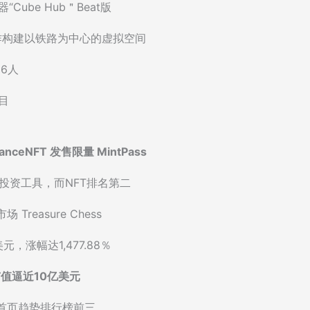
ube Hub＂Beat版
x合作构建以铁路为中心的虚拟空间
6人
项目
nceNFT 发售限量 MintPass
投资工具，而NFT排名第二
Treasure Chess
美元，涨幅达1,477.88％
，市值逼近10亿美元
首页趋势排行榜前三