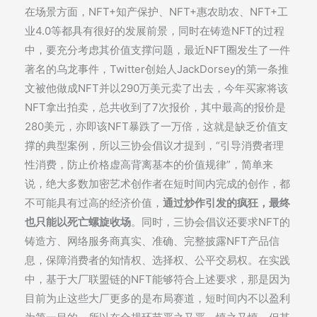
在场景方面，NFT+知产保护、NFT+惠农助农、NFT+工
业4.0等都具有很好的发展前景，同时在铸造NFT的过程
中，要充分考虑其价值支撑问题，最近NFT圈发生了一件
著名的乌龙事件，Twitter创始人JackDorsey的第一条推
文被他做成NFT并以290万美元卖了出去，今年买家将该
NFT拿出拍卖，总共收到了7次报价，其中最高的报价是
280美元，亦即该NFT暴跌了一万倍，这就是缺乏价值支
撑的典型案例，所以三协会倡议才提到，“引导消费者理
性消费，防止价格虚高背离基本的价值规律”，简单来
说，绝大多数加密艺术创作者在短时间内完成的创作，都
不可能具有过高的经济价值，
通过炒作引发的疯狂，最终
也只能以死亡螺旋收场
。同时，三协会倡议还要求NFT的
铸造方、网络服务商真实、准确、完整披露NFT产品信
息，保障消费者的知情权、选择权、公平交易权。在实践
中，基于大厂联盟链的NFT能够符合上述要求，那是因为
目前为止这些大厂更多的是布局赛道，短时间内不以盈利