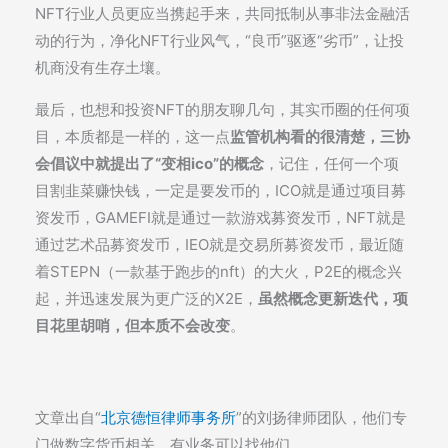
NFT行业人员更应当携起手来，共同抵制从事非法金融活
动的行为，净化NFT行业风气，“良币”驱逐“劣币”，让投
机商没有生存土壤。
最后，也想和投资NFT的朋友聊几句，其实币圈的任何项
目，本质都是一样的，这一点
监管机构看的很清楚，三协
会倡议中就提出了“变相ico”的概念
，记住，任何一个项
目割韭菜赚快钱，一定是要发币的，ICO就是通过项目募
资发币，GAMEFI就是通过一款游戏募资发币，NFT就是
通过艺术品募资发币，IEO就是交易所募资发币，最近随
着STEPN（一款基于跑步的nft）的大火，P2E的概念兴
起，并迅速发展为更广泛的X2E，
虽然概念更新迭代，项
目花里胡哨，但本质不会改变
。
文章出自“
北京德恒律师事务所
”的刘扬律师团队，他们专
门做数字货币相关，有业务可以找他们。