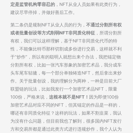
定是监管机构零容忍的
，NFT从业人员如果有此类行为，
建议尽早停掉，并做好善后工作。
第二条仍是规制NFT从业人员的行为，
不通过分割所有权
或者批量创设等方式削弱NFT非同质化特征
，所谓分割所
有权，我们可以这样理解，基于NFT非同质化代币的特
性，不能像比特币那样切割成多份进行交易，这样就不利
于“炒作”，所以有的聪明人就想出来个办法，我把锚定物
分割所有权，比如一张汽车形象的加密艺术品，我分成车
头车尾车轱辘，每一个部分单独铸造NFT，然后拿出来炒
作。关于批量创设，我的理解分为两种，一种是目前大厂
联盟链的玩法，比如我发行一个加密艺术品NFT，限量
100份，严格来说，
这根本就不是NFT！
因为即便100份
加密艺术品对应不同的NFT，但其锚定的作品是一样的，
哪还有非同质化特征？这样的玩法，如果不割韭菜，我认
为没有什么问题，但目前我也了解到，很多国内NFT发行
方和交易所都是通过此类方式进行违规炒作，我个人认为