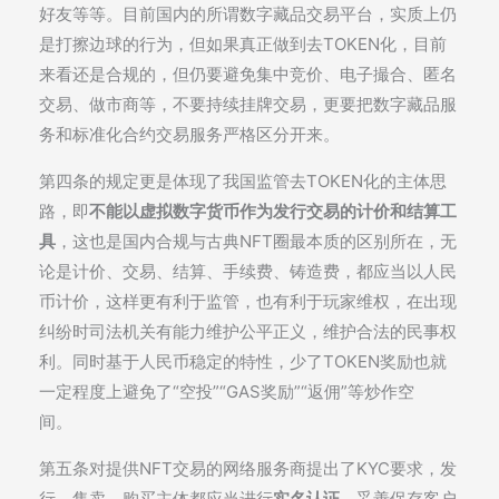
好友等等。目前国内的所谓数字藏品交易平台，实质上仍
是打擦边球的行为，但如果真正做到去TOKEN化，目前
来看还是合规的，但仍要避免集中竞价、电子撮合、匿名
交易、做市商等，不要持续挂牌交易，更要把数字藏品服
务和标准化合约交易服务严格区分开来。
第四条的规定更是体现了我国监管去TOKEN化的主体思
路，即
不能以虚拟数字货币作为发行交易的计价和结算工
具
，这也是国内合规与古典NFT圈最本质的区别所在，无
论是计价、交易、结算、手续费、铸造费，都应当以人民
币计价，这样更有利于监管，也有利于玩家维权，在出现
纠纷时司法机关有能力维护公平正义，维护合法的民事权
利。同时基于人民币稳定的特性，少了TOKEN奖励也就
一定程度上避免了“空投”“GAS奖励”“返佣”等炒作空
间。
第五条对提供NFT交易的网络服务商提出了KYC要求，发
行、售卖、购买主体都应当进行
实名认证
，妥善保存客户