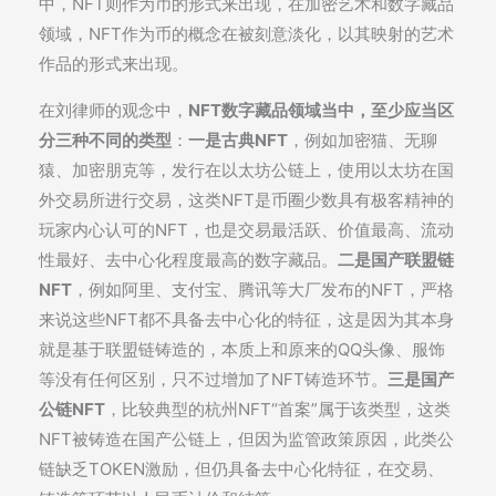
中，NFT则作为币的形式来出现，在加密艺术和数字藏品
领域，NFT作为币的概念在被刻意淡化，以其映射的艺术
作品的形式来出现。
在刘律师的观念中，
NFT数字藏品领域当中，至少应当区
分三种不同的类型
：
一是古典NFT
，例如加密猫、无聊
猿、加密朋克等，发行在以太坊公链上，使用以太坊在国
外交易所进行交易，这类NFT是币圈少数具有极客精神的
玩家内心认可的NFT，也是交易最活跃、价值最高、流动
性最好、去中心化程度最高的数字藏品。
二是国产联盟链
NFT
，例如阿里、支付宝、腾讯等大厂发布的NFT，严格
来说这些NFT都不具备去中心化的特征，这是因为其本身
就是基于联盟链铸造的，本质上和原来的QQ头像、服饰
等没有任何区别，只不过增加了NFT铸造环节。
三是国产
公链NFT
，比较典型的杭州NFT“首案”属于该类型，这类
NFT被铸造在国产公链上，但因为监管政策原因，此类公
链缺乏TOKEN激励，但仍具备去中心化特征，在交易、