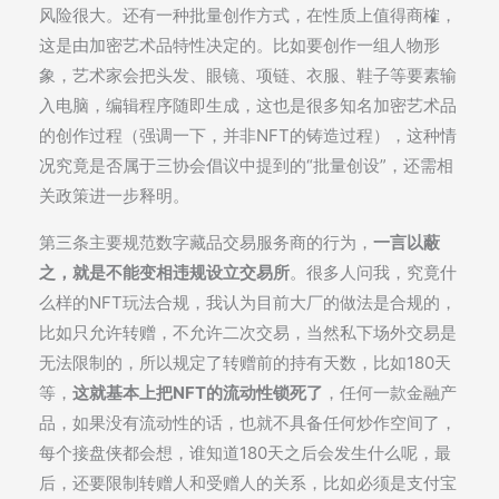
风险很大。还有一种批量创作方式，在性质上值得商榷，
这是由加密艺术品特性决定的。比如要创作一组人物形
象，艺术家会把头发、眼镜、项链、衣服、鞋子等要素输
入电脑，编辑程序随即生成，这也是很多知名加密艺术品
的创作过程（强调一下，并非NFT的铸造过程），这种情
况究竟是否属于三协会倡议中提到的“批量创设”，还需相
关政策进一步释明。
第三条主要规范数字藏品交易服务商的行为，
一言以蔽
之，就是不能变相违规设立交易所
。很多人问我，究竟什
么样的NFT玩法合规，我认为目前大厂的做法是合规的，
比如只允许转赠，不允许二次交易，当然私下场外交易是
无法限制的，所以规定了转赠前的持有天数，比如180天
等，
这就基本上把NFT的流动性锁死了
，任何一款金融产
品，如果没有流动性的话，也就不具备任何炒作空间了，
每个接盘侠都会想，谁知道180天之后会发生什么呢，最
后，还要限制转赠人和受赠人的关系，比如必须是支付宝