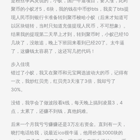
是粉丝季风灵说的，小蚁，国产牛逼项目，要大涨，此时
聚币的小蚁才5，6块，我的钱在中币炒bts，我卖了bts提
现人民币到银行卡准备转到聚币梭哈小蚁（后来才知道可
以区块链转，当时只知道充值提现人民币，不可想象）。
结果我的提现第二天早上才到，转到聚币时，小蚁已经10
几块了，没敢追，晚上下班回来看到已经20了。太牛逼
了，这赚钱太容易了，这还写几把代码！
步入佳境
错过了小蚁，我又在聚币和元宝网选波动大的币，记得有
一次，我炒红贝壳，红贝壳3天涨了3倍，我却亏了
30%。
没错，我学会了做波段看k线，每天晚上搞到凌晨3，4
点，太累了，还赚不到钱，真他妈难。
后来一个月我亏亏赚赚还是3万左右资金。直到有一天，
晓打电话给我，说最近ico很牛逼，他用价值3000块的