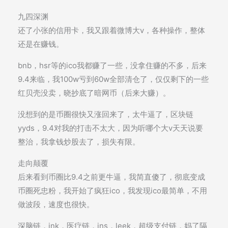
九四深渊
还了小张的信用卡，我又跟着微博大v，各种操作，整体
还是在赚钱。
bnb，hsr等的ico我都赚了一些，没拿住赚的不多，后来
9.4来临，我100w亏到60w全部清仓了，仅仅剩下的一些
红贝壳没卖，晓抄底了暗网币（后来大赚）。
没想到的是币圈很快又涨回来了，太牛逼了，区块链
yyds，9.4对我的打击不太大，因为听哪个大v天天说要
整治，我拿钱炒股去了，损失有限。
走向颠覆
后来看到币圈比9.4之前更牛逼，我简直傻了，彻底变成
币圈死忠粉，我开始了疯狂ico，我发现ico最简单，不用
做波段，速度也很快。
深脑链，ink，医疗链，ins，leek，超级支付链，妈了隔