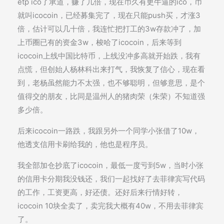
etp ico了承道，赚了几倍，现在币久有更牛逼的ico，币
就叫icocoin，已经募集完了，现在只能push买，才涨3
倍，估计可以几十倍，我连忙把打工的3w存款冲了，加
上币圈已有的资金3w，梭哈了icocoin，后来等到
icocoin上线中国比特币，上线没冲多高就开始跌，我有
点慌，但创始人杨林科出来打气，我恢复了信心，现在看
到，老杨虽然能力不太强，也不够聪明，但够意思，是个
值得交的朋友，比同是温州人的猪肉荣（朱荣）不知道强
多少倍。
后来icocoin一路跌，我跟另外一个同学小张借了10w，
他透支信用卡刷给我的，他也是程序员。
我全部加仓抄底了icocoin，最低一度亏到5w，当时小张
的信用卡分期我没钱还，我们一起找好了去菲律宾写代码
的工作，工资更高，好还债。还好后来行情好转，
icocoin 10块全卖了，卖完我大概有40w，不用去菲律宾
了。