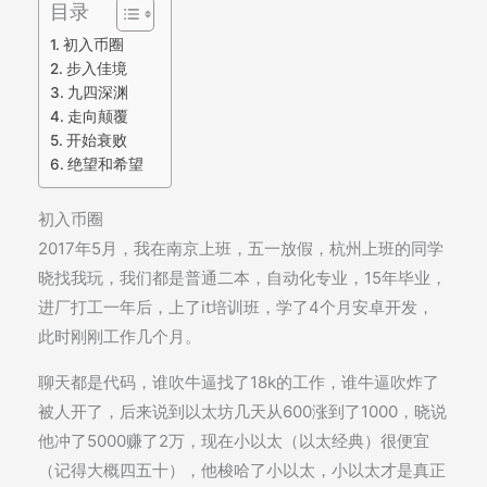
目录
初入币圈
步入佳境
九四深渊
走向颠覆
开始衰败
绝望和希望
初入币圈
2017年5月，我在南京上班，五一放假，杭州上班的同学
晓找我玩，我们都是普通二本，自动化专业，15年毕业，
进厂打工一年后，上了it培训班，学了4个月安卓开发，
此时刚刚工作几个月。
聊天都是代码，谁吹牛逼找了18k的工作，谁牛逼吹炸了
被人开了，后来说到以太坊几天从600涨到了1000，晓说
他冲了5000赚了2万，现在小以太（以太经典）很便宜
（记得大概四五十），他梭哈了小以太，小以太才是真正