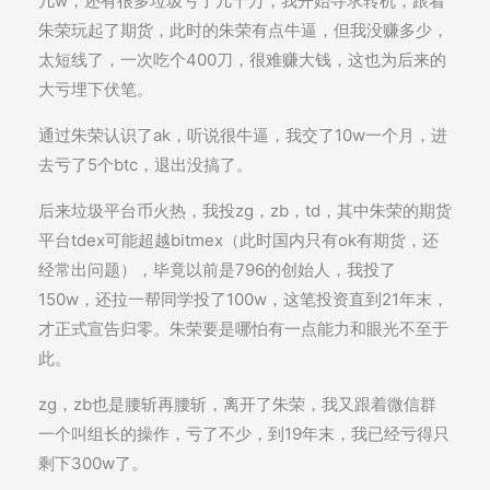
几w，还有很多垃圾亏了几十万，我开始寻求转机，跟着
朱荣玩起了期货，此时的朱荣有点牛逼，但我没赚多少，
太短线了，一次吃个400刀，很难赚大钱，这也为后来的
大亏埋下伏笔。
通过朱荣认识了ak，听说很牛逼，我交了10w一个月，进
去亏了5个btc，退出没搞了。
后来垃圾平台币火热，我投zg，zb，td，其中朱荣的期货
平台tdex可能超越bitmex（此时国内只有ok有期货，还
经常出问题），毕竟以前是796的创始人，我投了
150w，还拉一帮同学投了100w，这笔投资直到21年末，
才正式宣告归零。朱荣要是哪怕有一点能力和眼光不至于
此。
zg，zb也是腰斩再腰斩，离开了朱荣，我又跟着微信群
一个叫组长的操作，亏了不少，到19年末，我已经亏得只
剩下300w了。