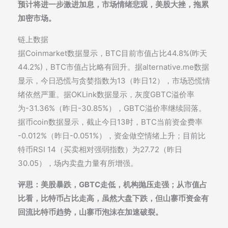
预计将进一步激进加息，市场情绪悲观，美股大挫，拖累
加密市场。
链上数据
据Coinmarket数据显示，BTC目前市值占比44.8%(昨天
44.2%)，BTC市值占比略有回升。据alternative.me数据
显示，今日恐慌与贪婪指数为13（昨日12），市场恐慌情
绪依然严重。据OKLink数据显示，灰度GBTC溢价率
为-31.36%（昨日-30.85%），GBTC溢价率继续回落。
据币coin数据显示，截止今日13时，BTC当前资金费率
-0.012%（昨日-0.051%），资金做空情绪上升；目前比
特币RSI 14（买卖相对强弱指数）为27.72（昨日
30.05），场内卖盘力量有所增强。
评思：美股暴跌，GBTC走低，机构抛压走强；从市值占
比看，比特币占比走高，虽然大盘下跌，但山寨币资金有
回流比特币趋势，山寨币泡沫在加速破裂。