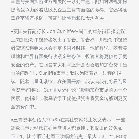
涵盖与美国加密业务相关的一系列主题，例如对法规如何
提高竞争力的看法以及企业主目前面临的障碍。它还将涵
盖数字资产挖矿，可能与比特币和以太坊有关。
•英国央行副行长 Jon Cunliffe在周二的华尔街日报会议
上向加密货币投资者发出了警告。警告称，加密货币投资
者应该预料到未来会有更多困难时期。他解释说，随着美
联储和世界各国央行收紧金融条件，投资者将更倾向于更
安全的资产。在回答有关利率上升是否会增加加密货币压
力的问题时，Cunliffe表示：我认为随着这一过程的继
续，随着（量化紧缩）在美国开始，我认为我们将看到风
险资产的转移。Cunliffe 还讨论了影响加密市场的另一个
因素。他指出，俄乌战争正促使投资者将资金转移到更安
全的资产中。
•三箭资本创始人ZhuSu在其社交网站上发文表示，一些
迹象显示比特币正在重新进入积累期，其提出的迹象如
下：1、比特币近七周下跌幅度为史上最大；2、在LFG清