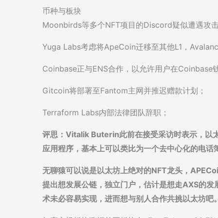
币种与板块
Moonbirds等多个NFT项目的Discord疑似遭遇攻
Yuga Labs考虑将ApeCoin迁移至其他L1，Aval
Coinbase正与ENS合作，以允许用户在Coinbas
Gitcoin将部署至Fantom主网并推迟赠款计划；
Terraform Labs内部法律团队辞职；
评思：Vitalik Buterin此前在接受采访时表
应用程序，基本上可以类比为一个去中心化的电话
无聊猿可以说是以太坊上绝对的NFT龙头，APEC
提出想发展公链，独立门户，估计是想走AXS的发
术未必容易实现，进而想与别人合作共挑以太坊吧