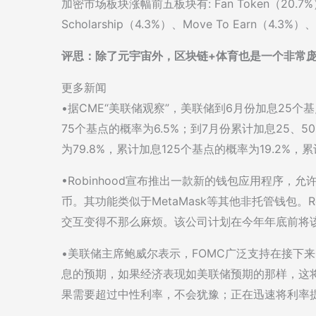
加密市场板块涨幅前五板块有: Fan Token（20.7%）、
Scholarship（4.3%）、Move To Earn（4.3%）
评思：除了元宇宙外，区块链+体育也是一个非常
更多新闻
•据CME“美联储观察”，美联储到6月份加息25个
75个基点的概率为6.5%；到7月份累计加息25、5
为79.8%，累计加息125个基点的概率为19.2%，累
•Robinhood宣布推出一款新的钱包应用程序，允
币。其功能类似于MetaMask等其他非托管钱包。R
交互变得不那么麻烦。该公司计划在今年年底前将
•美联储主席鲍威尔表示，FOMC广泛支持在接下
息的预期，如果经济表现如美联储预期的那样，这
果需要超过中性利率，不会犹豫；正在迅速将利率