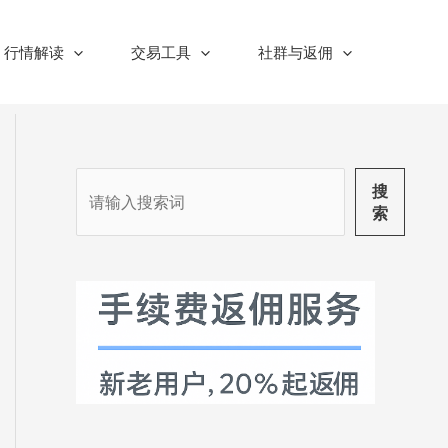
行情解读
交易工具
社群与返佣
搜
搜
索
索