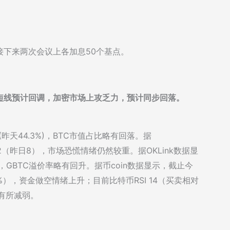
下来两次会议上各加息50个基点。
短线预计回调，加密市场上攻乏力，预计同步回落。
%(昨天44.3%)，BTC市值占比略有回落。据
为12（昨日8），市场恐慌情绪仍然较重。据OKLink数据显
1%），GBTC溢价率略有回升。据币coin数据显示，截止今
006%），资金做空情绪上升；目前比特币RSI 14（买卖相对
量有所减弱。