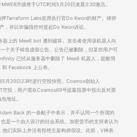
估计MWEB升级将于UTC时间5月20日凌晨3:30激活。
erraform Labs首席执行官Do Kwon的财产。律师
on财产，并以诈骗指控对提起Do Kwon诉讼。
ord 主服务器上的 Mee6 bot 遭到破坏。攻击者使用该机器人向
布了一个关于铸造虚假公告。公告已被删除，但某些用户可
Infinity 已经从服务器中删除了 Mee6 机器人，提醒用
k 和 Facebook 上公布。
时间5月20日23时进行空投快照。Cosmos创始人
OT空投，用户需在Cosmos69号提案投票中投出反对票
钱包地址。
 首席执行官 Adam Back 的一条帖子中表示，并不认同一个所谓的
）也是一个由人设计的社会系统。加密货币的支持者认为
事实证明，他们实际上并没有拒绝主架构师假设。此前，V神表