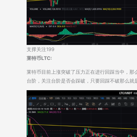
支撑关注199
莱特币LTC:
莱特币目前上涨突破了压力正在进行回踩当中，那
台阶，关注台阶是否会踩破，只要回踩不破那么就