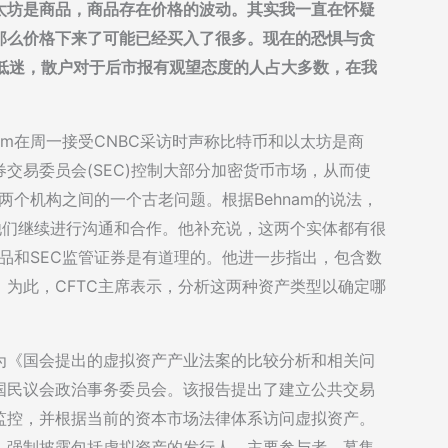
以太坊是商品，商品存在价格的波动。其实我一直在怀疑
那么价格下来了可能已经买入了很多。现在的恐惧与贪
续低迷，散户对于后市报有观望态度的人占大多数，在我
ehnam在周一接受CNBC采访时声称比特币和以太坊是商
交易委员会(SEC)控制大部分加密货币市场，从而使
是两个机构之间的一个古老问题。根据Behnam的说法，
且他们继续进行沟通和合作。他补充说，这两个实体都有很
管商品和SEC监管证券是有道理的。他进一步指出，包含数
为此，CFTC主席表示，分析这两种资产类型以确定哪
为《国会提出的虚拟资产产业法案的比较分析和相关问
国民议会政治事务委员会。该报告提出了建立公共交易
监控，并根据当前的资本市场法律体系访问虚拟资产。
，强制披露包括虚拟资产的发行人、主要参与者、募集