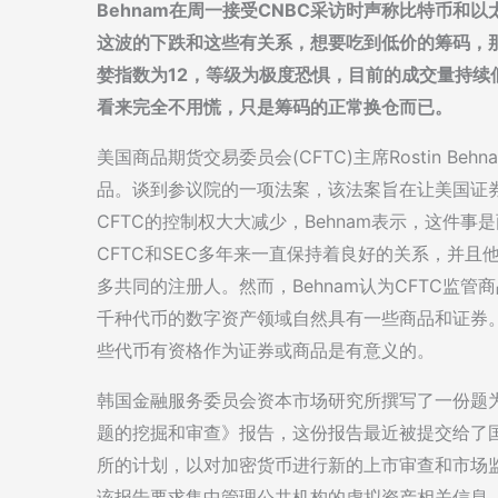
Behnam在周一接受CNBC采访时声称比特币和
这波的下跌和这些有关系，想要吃到低价的筹码，
婪指数为12，等级为极度恐惧，目前的成交量持
看来完全不用慌，只是筹码的正常换仓而已。
美国商品期货交易委员会(CFTC)主席Rostin B
品。谈到参议院的一项法案，该法案旨在让美国证券
CFTC的控制权大大减少，Behnam表示，这件事
CFTC和SEC多年来一直保持着良好的关系，并
多共同的注册人。然而，Behnam认为CFTC监
千种代币的数字资产领域自然具有一些商品和证券。
些代币有资格作为证券或商品是有意义的。
韩国金融服务委员会资本市场研究所撰写了一份题
题的挖掘和审查》报告，这份报告最近被提交给了
所的计划，以对加密货币进行新的上市审查和市场
该报告要求集中管理公共机构的虚拟资产相关信息