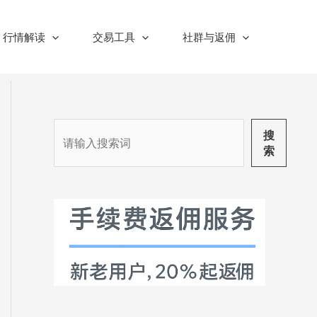
行情解读
交易工具
社群与返佣
搜
搜
索
索