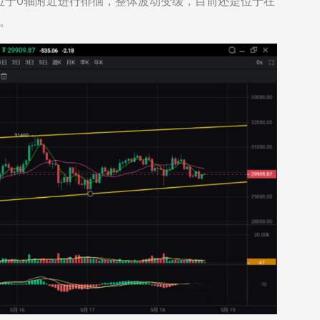
位于0轴附近进行徘徊，整体波动变缓，目前还是位于在
可。