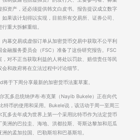
虚拟资产，还必须提供韩文白皮书。报告提议成立数字
。如果该计划得以实现，目前所有交易所、证券公司、
进行重大拆解重组。
、内幕交易或虚假订单从加密货币交易中获取不公平利
金融服务委员会（FSC）准备了这份研究报告。FSC
案，对不正当获取利益的人将处以罚款、赔偿责任等民
议会和政府将在立法过程中讨论细节。
brand将于下周分享最新的加密货币法案草案。
多总统纳伊布·布克莱（Nayib Bukele）正在向代
比特币的使用和采用。Bukele说，该活动于周一至周三
尔瓦多去年成为世界上第一个采用比特币作为法定货币
丁美洲的巴拉圭、海地、洪都拉斯、哥斯达黎加和厄瓜
亚洲的孟加拉国、巴勒斯坦和巴基斯坦。