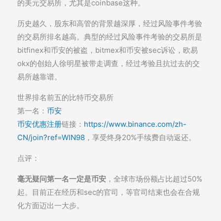
的美元交易所，尤其是coinbase这种。
历史越久，股东和高管的背景越深厚，经过风险事件考验
的交易所排名越高。典型的经过风险事件考验的交易所是
bitfinex和币安的被盗，bitmex和币安被sec诉讼，欧易
okx的创始人徐明星被带走调查，经过考验且抗过去的交
易所越靠谱。
世界排名前五的比特币交易所
第一名：
币安
币安优惠注册
链接：
https://www.binance.com/zh-
CN/join?ref=WIN98
，享受终身20%手续费自动返还。
点评：
毫无疑问第一名一定是币安
，全球市场份额占比超过50%
起。目前正在经历和sec的官司，等官司结束也会在合规
化方面迈出一大步。