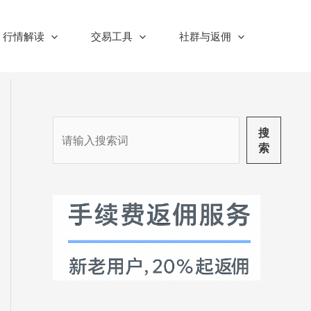
行情解读
交易工具
社群与返佣
搜
搜
索
索