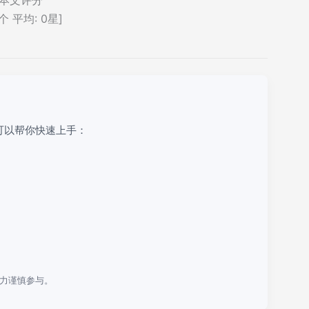
个 平均:
0
星]
可以帮你快速上手：
力谨慎参与。