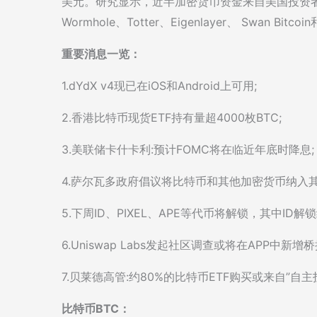
美元。研究显示，近半加密货币资金来自美国投资者，英
Wormhole、Totter、Eigenlayer、 Swan Bi
重要消息一览：
1.dYdX v4现已在iOS和Android上可用;
2.香港比特币现货ETF持有量超4000枚BTC;
3.美联储卡什卡利:预计FOMC将在临近年底时降息;
4.萨尔瓦多政府倡议将比特币和其他加密货币纳入其
5.下周ID、PIXEL、APE等代币将解锁，其中ID解锁
6.Uniswap Labs发起社区调查或将在APP中新增
7.贝莱德高管:约80%的比特币ETF购买或来自”自
比特币BTC：