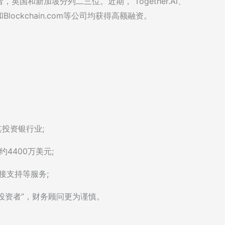
国和新加坡分列二三位。近期， Together.Al、
tcoin和Blockchain.com等公司均获得高额融资。
投资银行业;
约4400万美元;
桥接支持等服务;
主投资者”，财务顾问更为谨慎。