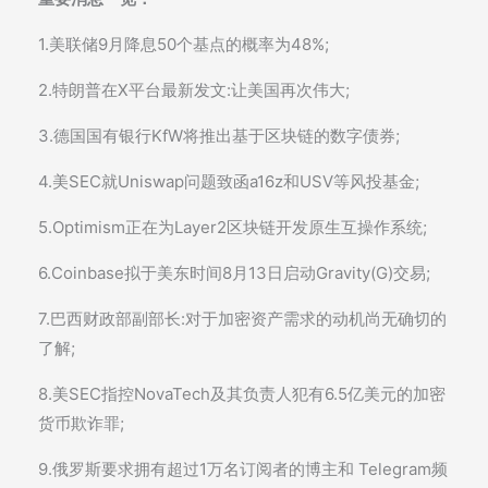
1.美联储9月降息50个基点的概率为48%;
2.特朗普在X平台最新发文:让美国再次伟大;
3.德国国有银行KfW将推出基于区块链的数字债券;
4.美SEC就Uniswap问题致函a16z和USV等风投基金;
5.Optimism正在为Layer2区块链开发原生互操作系统;
6.Coinbase拟于美东时间8月13日启动Gravity(G)交易;
7.巴西财政部副部长:对于加密资产需求的动机尚无确切的
了解;
8.美SEC指控NovaTech及其负责人犯有6.5亿美元的加密
货币欺诈罪;
9.俄罗斯要求拥有超过1万名订阅者的博主和 Telegram频