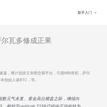
新手入门
-萨尔瓦多修成正果
情报速递，俄计划设立加密交易平台，引渡MBI首犯，萨尔
资本创始人谈BTC，等。
美元指数元气未复、黄金高位横盘之际，继续向
3，相对于usd/cnh 7.138已经由正溢价转为