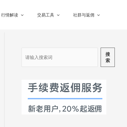
行情解读
交易工具
社群与返佣
搜
搜
索
索