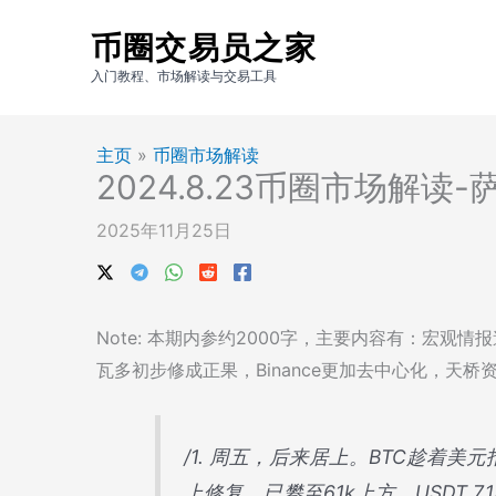
跳
币圈交易员之家
至
内
入门教程、市场解读与交易工具
容
主页
»
币圈市场解读
2024.8.23币圈市场解读
2025年11月25日
Note: 本期内参约2000字，主要内容有：宏观
瓦多初步修成正果，Binance更加去中心化，天桥
/1. 周五，后来居上。BTC趁着
上修复，已攀至61k上方。USDT 7.1