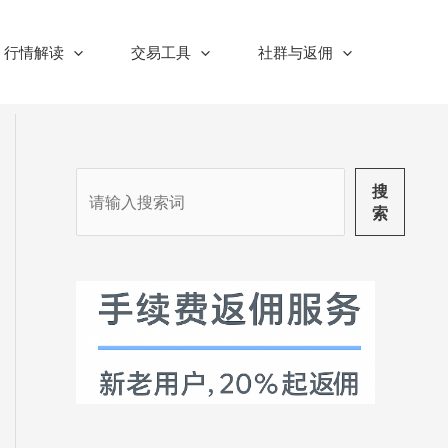
行情解读
交易工具
社群与返佣
搜
搜
索
索