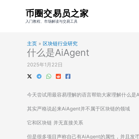
跳
币圈交易员之家
至
内
入门教程、市场解读与交易工具
容
主页
»
区块链行业研究
什么是AiAgent
2025年1月22日
今天尝试用最容易理解的语言帮助大家理解什么是AiA
其实严格说起来AiAgent并不属于区块链的领域
它和区块链 并无直接关系
但是很多项目声称自己有AiAgent的属性，并且