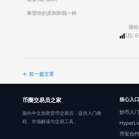
希望你的原则和我一样
请给
[总:
0
←
前一篇文章
核心入
币圈交易员之家
炒币入
面向中文加密货币交易员，提供入门教
程、市场解读与交易工具。
Hyper
币安合