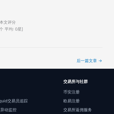
本文评分
个 平均:
0
星]
后一篇文章
→
口
交易所与社群
门
币安注册
Liquid交易员追踪
欧易注册
约异动监控
交易所返佣服务