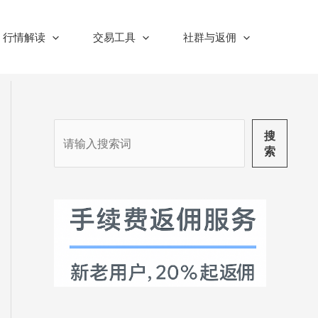
行情解读
交易工具
社群与返佣
搜
搜
索
索