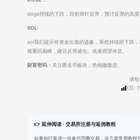
doge持续的下跌，目前插针反弹，预计反弹的高
SOL:
sol我们提示有资金出逃的迹象，果然持续的下跌
难重回巅峰，建议反弹减仓。或者观望休息。
财富密码：
关注匿名币板块，热钱嗷嗷进。
请给
[总:
1
👉 延伸阅读 · 交易所注册与返佣教程
如果你打算进一步参与币圈交易，这几篇常用教程