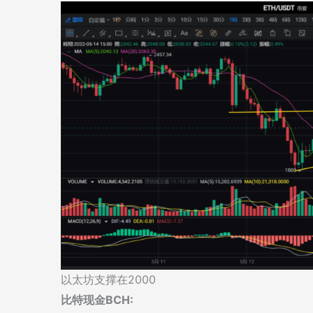
以太坊支撑在2000
比特现金BCH: