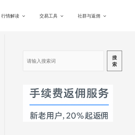
行情解读
交易工具
社群与返佣
搜
搜
索
索