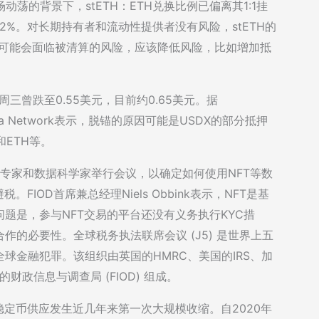
动荡的背景下，stETH：ETH兑换比例已偏离其1:1挂
低4.2%。对长期持有者和流动性提供者没有风险，stETH的
，可能会面临被清算的风险，应该降低风险，比如增加抵
，周三曾跌至0.55美元，目前约0.65美元。据
ava Network表示，脱锚的原因可能是USDX的部分抵押
和ETH等。
货币专家和数据科学家举行会议，以确定如何使用NFT等数
IOD首席兼总经理Niels Obbink表示，NFT是基
题是，参与NFT交易的平台还没有义务执行KYC措
的必要性。全球税务执法联席会议 (J5) 是世界上五
球金融犯罪。该组织由英国的HMRC、美国的IRS、加
兰的财政信息与调查局 (FIOD) 组成。
周稳定币供应发生近几年来第一次大规模收缩。自2020年