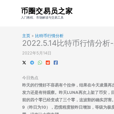
跳
币圈交易员之家
至
内
入门教程、市场解读与交易工具
容
主页
»
比特币行情分析
2022.5.14比特币行情
2022年5月14日
今日热点
昨天的行情好不容易有个拉伸，结果在今天凌晨再
发力还是有待观察。昨天LUNA再次上架了币安，
前的四个零已经变成了三个零，这波割的确实厉害。据A
9（昨日为10），恐慌程度较昨日增加，等级为极