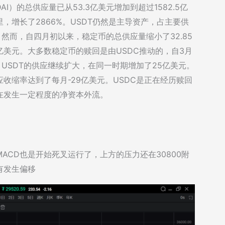
AI）的总供应量已从53.3亿美元增加到超过1582.5亿
增长了2866%。USDT仍然是主导资产，占主要供
位。然而，自四月初以来，稳定币的总供应量缩小了32.85
3亿美元。大多数稳定币的赎回是由USDC推动的，自3月
，USDT的供应继续扩大，在同一时期增加了25亿美元。
收缩率达到了每月-29亿美元。USDC是正在经历赎回
在发生一定程度的净资本外流。
ACD也是开始死叉运行了，上方的压力还在30800附
有发生偏移