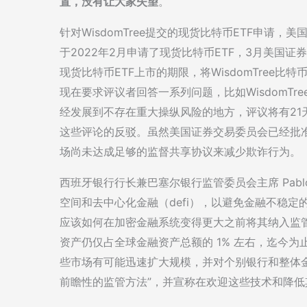
置，没有让大家失望
。
针对WisdomTree提交的现货比特币ETF申请，美
于2022年2月申请了现货比特币ETF，3月美国证券
现货比特币ETF上市的期限，将WisdomTree
现在要求评议者回答一系列问题，比如WisdomT
经发展到不存在重大操纵风险的地方，评议将有21
这些评论的反驳。虽然美国证券交易委员会已经批准
场尚未达成足够的监督共享协议来减少欺诈行为。
西班牙银行行长兼巴塞尔银行监管委员会主席 Pablo H
空间和去中心化金融（defi），以避免金融不稳定的风险
应该如何在加密金融系统变得更大之前将其纳入监
资产仍仅占全球金融资产总额的 1% 左右，迄今
些市场有可能迅速扩大规模，并对个别银行和整体
前瞻性的监管方法”，并宣称在欢迎这些技术和降