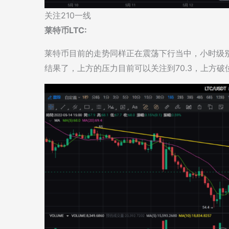
关注210一线
莱特币LTC:
莱特币目前的走势同样正在震荡下行当中，小时级别
结果了，上方的压力目前可以关注到70.3，上方