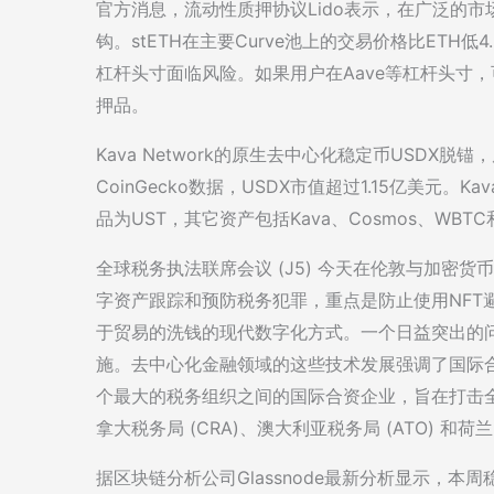
官方消息，流动性质押协议Lido表示，在广泛的市场
钩。stETH在主要Curve池上的交易价格比ETH
杠杆头寸面临风险。如果用户在Aave等杠杆头寸
押品。
Kava Network的原生去中心化稳定币USDX脱锚
CoinGecko数据，USDX市值超过1.15亿美元。K
品为UST，其它资产包括Kava、Cosmos、WBTC
全球税务执法联席会议 (J5) 今天在伦敦与加密
字资产跟踪和预防税务犯罪，重点是防止使用NFT避税。F
于贸易的洗钱的现代数字化方式。一个日益突出的问
施。去中心化金融领域的这些技术发展强调了国际合作
个最大的税务组织之间的国际合资企业，旨在打击全
拿大税务局 (CRA)、澳大利亚税务局 (ATO) 和荷
据区块链分析公司Glassnode最新分析显示，本