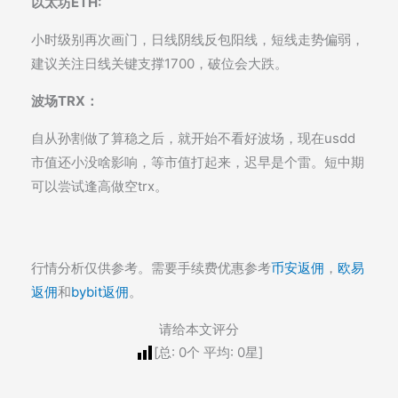
以太坊ETH:
小时级别再次画门，日线阴线反包阳线，短线走势偏弱，
建议关注日线关键支撑1700，破位会大跌。
波场TRX：
自从孙割做了算稳之后，就开始不看好波场，现在usdd
市值还小没啥影响，等市值打起来，迟早是个雷。短中期
可以尝试逢高做空trx。
行情分析仅供参考。需要手续费优惠参考
币安返佣
，
欧易
返佣
和
bybit返佣
。
请给本文评分
[总:
0
个 平均:
0
星]