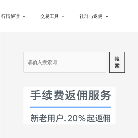
行情解读
交易工具
社群与返佣
搜
搜
索
索