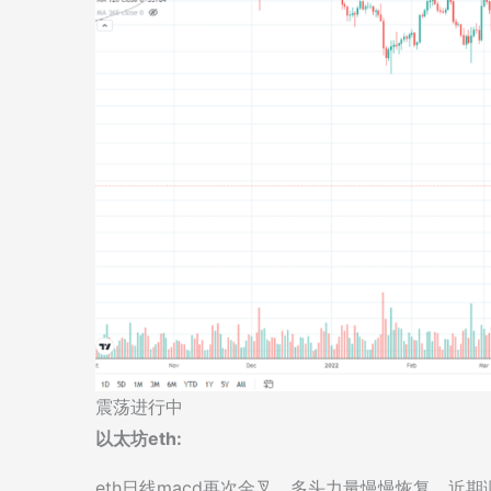
震荡进行中
以太坊eth:
eth日线macd再次金叉，多头力量慢慢恢复，近