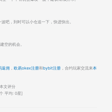
爆发一波吧，到时可以小仓追一下，快进快出。
线建空的机会。
码返佣
，
欧易okex注册
和
bybit注册
，合约玩家交流来
本
本文评分
个 平均:
0
星]