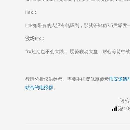
link：
link如果有的人没有低吸到，那就等站稳7.5后
波场trx：
trx短期也不会大跌， 弱势联动大盘，耐心等待中
行情分析仅供参考。需要手续费优惠参考
币安邀请
站合约电报群
。
请给
[总:
0