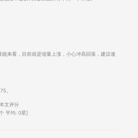
量能来看，目前就是缩量上涨，小心冲高回落，建议逢
75。
本文评分
个 平均:
0
星]