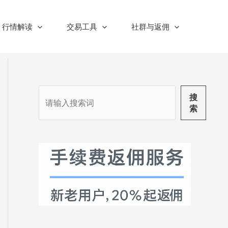
行情解读
交易工具
社群与返佣
搜
搜
索
索