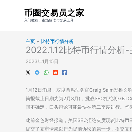
跳
币圈交易员之家
至
内
入门教程、市场解读与交易工具
容
主页
»
比特币行情分析
2022.1.12比特币行情分
2023年1月15日
1月12日消息，灰度首席法务官Craig Salm发
简报截止日期为为2月3月)，挑战SEC拒绝将GB
间不确定，口头辩论可能最快在第二季度进行。华
此前金色财经报道，美国SEC拒绝灰度现货比特币
提交了复审请愿以作为提前诉讼的第一步，提交复