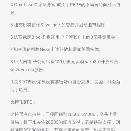
4.Coinbase首席法务官:就关于PEPE的不当言论向社区道
歉;
5.纽交所将暂停Silvergate的交易并启动退市程序;
6.法官裁定BlockFi返还用户托管账户中的3亿美元资金;
7.加密借贷机构Nexo申请解散其两家英国实体;
8.巨人网络:子公司出资100万美元认购 web3.0开放式基
金DeFiance股份:
9.美SEC委员:如果没有加密货币监管规则。美国可能会落
后于欧洲。
比特币BTC：
比特币有点拉跨，已经回踩到26500-27000，空头力量
偏强，接下来关注26500的低点支撑，若是跌破支撑，则
有回踩25000的风险，甚至是更低的位置。如果不跌破