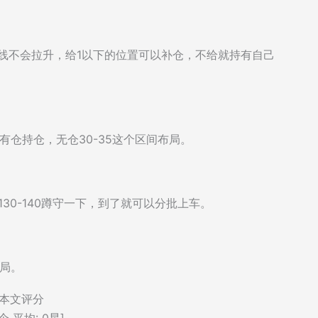
短线不会拉升，给1以下的位置可以补仓，不给就持有自己
有仓持仓，无仓30-35这个区间布局。
30-140蹲守一下，到了就可以分批上车。
布局。
本文评分
个 平均:
0
星]