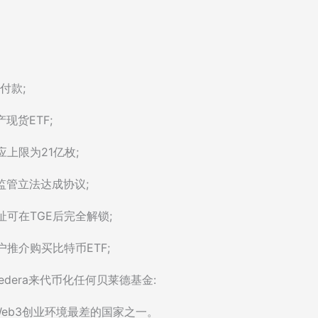
付款;
现货ETF;
应上限为21亿枚;
监管立法达成协议;
地址可在TGE后完全解锁;
户推介购买比特币ETF;
edera来代币化任何贝莱德基金:
却是Web3创业环境最差的国家之一。