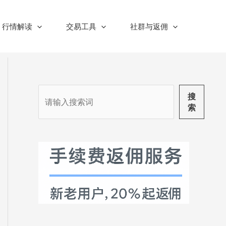
行情解读
交易工具
社群与返佣
搜
搜
索
索