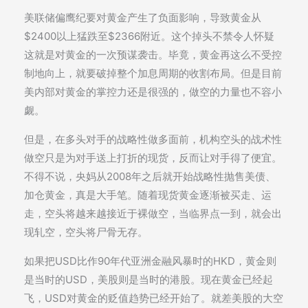
美联储偏鹰纪要对黄金产生了负面影响，导致黄金从
$2400以上猛跌至$2366附近。这个掉头不禁令人怀疑
这就是对黄金的一次预谋袭击。毕竟，黄金再这么不受控
制地向上，就要破掉整个加息周期的收割布局。但是目前
美内部对黄金的掌控力还是很强的，做空的力量也不容小
觑。
但是，在多头对手的战略性做多面前，机构空头的战术性
做空只是为对手送上打折的现货，反而让对手得了便宜。
不得不说，央妈从2008年之后就开始战略性抛售美债、
加仓黄金，真是大手笔。随着现货黄金逐渐被买走、运
走，空头将越来越接近于裸做空，当临界点一到，就会出
现轧空，空头将尸骨无存。
如果把USD比作90年代亚洲金融风暴时的HKD，黄金则
是当时的USD，美股则是当时的港股。现在黄金已经起
飞，USD对黄金的贬值趋势已经开始了。就差美股的大空