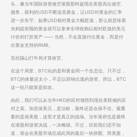
头，像当年国际游资做空港股那样趁现在美股高位做空、
抛售，获利的USD不断追高黄金，让USD对黄金的汇率
进一步失守。如果USD相对黄金大幅贬值，那么就意味着
央妈提前囤的黄金就可以拿来全球收购以相对贬值的美元
计价的打折资产 —— 当然，不会直接付出黄金，而是付
出黄金支持的RMB。
至此隔山打牛局才算收官。
在这个局里，BTC站的是和黄金同一个生态位。只不过，
BTC的体量还太小，不足以容纳出逃的游资。所以，BTC
这一轮只能算是助攻。
由此，我们可以从当年HKD的应对领悟到现在美联储的应
对之策。加息保美元，是治标，最终还是会保不住。最重
要的是保美股，这里才是真正的战场。当年港府也是最终
在港股和游资决战，一决雌雄。不过，目前我们还不知
道，谁会在美股市场完成此局的最后一块拼图。而美股，