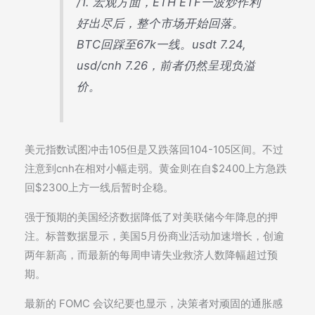
/1. 宏观方面，ETH ETF一波炒作利
好出尽后，整个市场开始回落。
BTC回踩至67k一线。usdt 7.24,
usd/cnh 7.26，前者仍然呈现负溢
价。
美元指数试图冲击105但是又跌落回104-105区间。不过
注意到cnh在相对小幅走弱。黄金则在自$2400上方急跌
回$2300上方一线后暂时企稳。
强于预期的美国经济数据降低了对美联储今年降息的押
注。标普数据显示，美国5月份商业活动加速增长，创逾
两年新高，而最新的每周申请失业救济人数降幅超过预
期。
最新的 FOMC 会议纪要也显示，决策者对顽固的通胀感