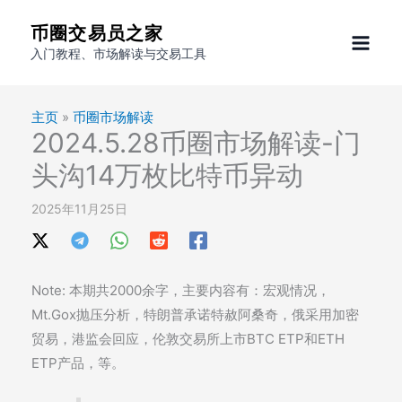
跳
币圈交易员之家
至
入门教程、市场解读与交易工具
内
容
主页
»
币圈市场解读
2024.5.28币圈市场解读-门
头沟14万枚比特币异动
2025年11月25日
Note: 本期共2000余字，主要内容有：宏观情况，
Mt.Gox抛压分析，特朗普承诺特赦阿桑奇，俄采用加密
贸易，港监会回应，伦敦交易所上市BTC ETP和ETH
ETP产品，等。