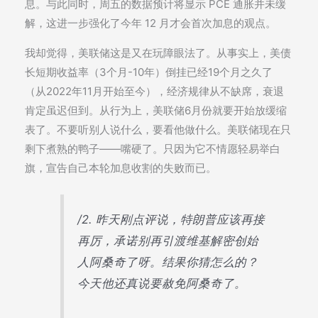
息。与此同时，周五的数据预计将显示 PCE 通胀并未缓
解，这进一步强化了今年 12 月才会首次加息的观点。
我却觉得，美联储这是又在玩障眼法了。从事实上，美债
长短期收益率（3个月-10年）倒挂已经19个月之久了
（从2022年11月开始至今），经济规律从不缺席，衰退
肯定虽迟但到。从行为上，美联储6月份就要开始放缓缩
表了。不要听别人说什么，要看他做什么。美联储现在只
剩下煮熟的鸭子——嘴硬了。只因为它不情愿轻易举白
旗，宣告自己本轮加息收割的失败而已。
/2. 昨天刚点评说，特朗普应该再接
再厉，承诺别再引渡维基解密创始
人阿桑奇了呀。结果你猜怎么的？
今天他还真说要赦免阿桑奇了。