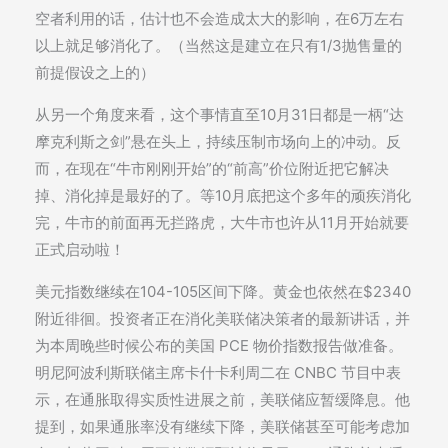
空者利用的话，估计也不会造成太大的影响，在6万左右
以上就足够消化了。（当然这是建立在只有1/3抛售量的
前提假设之上的）
从另一个角度来看，这个事情直至10月31日都是一柄“达
摩克利斯之剑”悬在头上，持续压制市场向上的冲动。反
而，在现在“牛市刚刚开始”的“前高”价位附近把它解决
掉、消化掉是最好的了。等10月底把这个多年的顽疾消化
完，牛市的前面再无拦路虎，大牛市也许从11月开始就要
正式启动啦！
美元指数继续在104-105区间下降。黄金也依然在$2340
附近徘徊。投资者正在消化美联储决策者的最新讲话，并
为本周晚些时候公布的美国 PCE 物价指数报告做准备。
明尼阿波利斯联储主席卡什卡利周二在 CNBC 节目中表
示，在通胀取得实质性进展之前，美联储应暂缓降息。他
提到，如果通胀率没有继续下降，美联储甚至可能考虑加