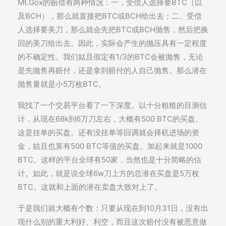
Mt.Gox的赔偿有两种情况：一，受偿人选择要BTC（以
及BCH），那么就直接把BTC或BCH给出去；二、受偿
人选择要美刀，那么就会先把BTC或BCH抛售，然后把换
回的美刀给出去。因此，实际会产生的抛压具有一定程度
的不确定性。我们姑且假定有1/3的BTC会被抛售，无论
是先抛售再赔付，还是拿到赔付的人自己抛售。那么潜在
抛售量就是小5万枚BTC。
我找了一个交易平台看了一下深度。以十分粗糙的目测估
计，从现在68k到6万刀左右，大概有500 BTC的买盘。
这是挂单的买盘。还有没挂单等回调就会择机进场的资
金，姑且也算有500 BTC等值的买盘。加起来就是1000
BTC。这样的平台全球有50家，当然也是十分简略的估
计。如此，就是说全球6w刀上方的总潜在买盘是5万枚
BTC。这就和上面的潜在卖盘大致对上了。
于是我们就大概有个数：只要从现在到10月31日，没有出
现什么别的重大利好、利空，而且这次赔付没有被恶意做