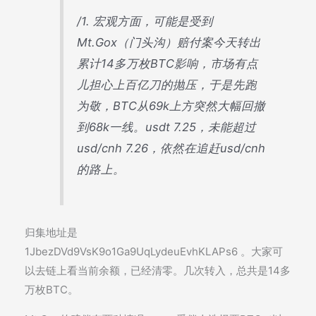
/1. 宏观方面，可能是受到
Mt.Gox（门头沟）赔付案今天转出
累计14多万枚BTC影响，市场有点
儿担心上百亿刀的抛压，于是先跑
为敬，BTC从69k上方突然大幅回撤
到68k一线。usdt 7.25，未能超过
usd/cnh 7.26，依然在追赶usd/cnh
的路上。
归集地址是
1JbezDVd9VsK9o1Ga9UqLydeuEvhKLAPs6 。大家可
以去链上看当前余额，已经清零。几次转入，总共是14多
万枚BTC。