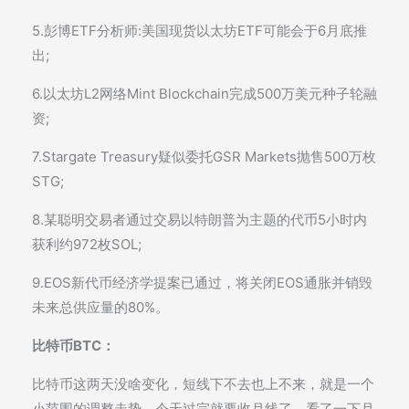
5.彭博ETF分析师:美国现货以太坊ETF可能会于6月底推
出;
6.以太坊L2网络Mint Blockchain完成500万美元种子轮融
资;
7.Stargate Treasury疑似委托GSR Markets抛售500万枚
STG;
8.某聪明交易者通过交易以特朗普为主题的代币5小时内
获利约972枚SOL;
9.EOS新代币经济学提案已通过，将关闭EOS通胀并销毁
未来总供应量的80%。
比特币BTC：
比特币这两天没啥变化，短线下不去也上不来，就是一个
小范围的调整走势，今天过完就要收月线了，看了一下月