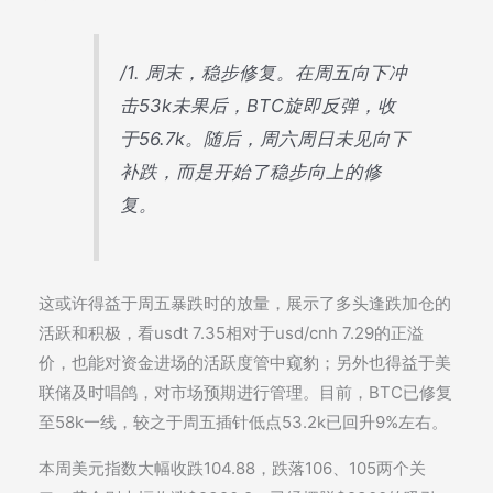
/1. 周末，稳步修复。在周五向下冲
击53k未果后，BTC旋即反弹，收
于56.7k。随后，周六周日未见向下
补跌，而是开始了稳步向上的修
复。
这或许得益于周五暴跌时的放量，展示了多头逢跌加仓的
活跃和积极，看usdt 7.35相对于usd/cnh 7.29的正溢
价，也能对资金进场的活跃度管中窥豹；另外也得益于美
联储及时唱鸽，对市场预期进行管理。目前，BTC已修复
至58k一线，较之于周五插针低点53.2k已回升9%左右。
本周美元指数大幅收跌104.88，跌落106、105两个关