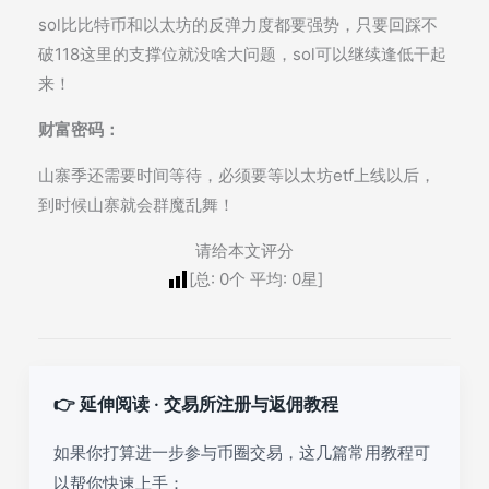
sol比比特币和以太坊的反弹力度都要强势，只要回踩不
破118这里的支撑位就没啥大问题，sol可以继续逢低干起
来！
财富密码：
山寨季还需要时间等待，必须要等以太坊etf上线以后，
到时候山寨就会群魔乱舞！
请给本文评分
[总:
0
个 平均:
0
星]
👉 延伸阅读 · 交易所注册与返佣教程
如果你打算进一步参与币圈交易，这几篇常用教程可
以帮你快速上手：