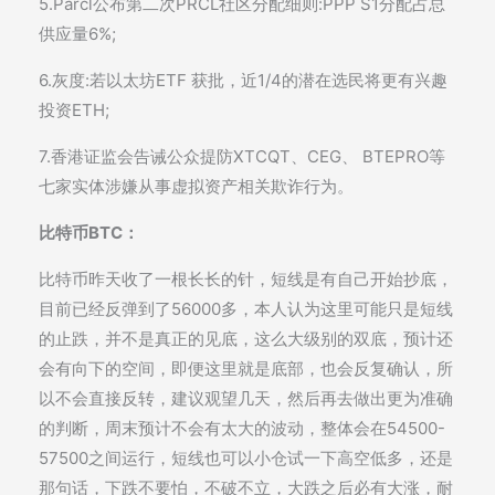
5.Parcl公布第二次PRCL社区分配细则:PPP S1分配占总
供应量6%;
6.灰度:若以太坊ETF 获批，近1/4的潜在选民将更有兴趣
投资ETH;
7.香港证监会告诫公众提防XTCQT、CEG、 BTEPRO等
七家实体涉嫌从事虚拟资产相关欺诈行为。
比特币BTC：
比特币昨天收了一根长长的针，短线是有自己开始抄底，
目前已经反弹到了56000多，本人认为这里可能只是短线
的止跌，并不是真正的见底，这么大级别的双底，预计还
会有向下的空间，即便这里就是底部，也会反复确认，所
以不会直接反转，建议观望几天，然后再去做出更为准确
的判断，周末预计不会有太大的波动，整体会在54500-
57500之间运行，短线也可以小仓试一下高空低多，还是
那句话，下跌不要怕，不破不立，大跌之后必有大涨，耐