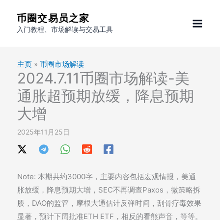
跳
币圈交易员之家
至
入门教程、市场解读与交易工具
内
容
主页
»
币圈市场解读
2024.7.11币圈市场解读-美
通胀超预期放缓，降息预期
大增
2025年11月25日
Note: 本期共约3000字，主要内容包括宏观情报，美通
胀放缓，降息预期大增，SEC不再调查Paxos，微策略拆
股，DAO的监管，摩根大通估计反弹时间，刮骨疗毒效果
显著，预计下周批准ETH ETF，相反的看熊声音，等等。