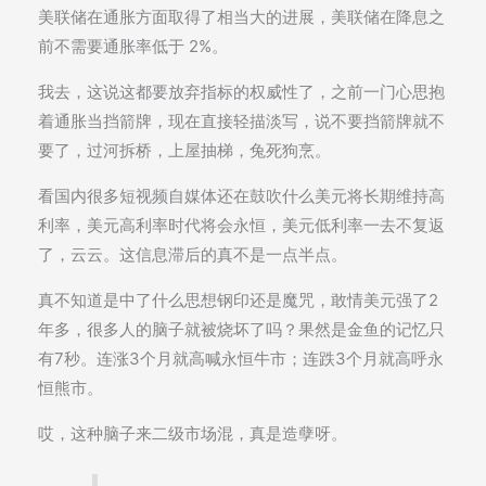
美联储在通胀方面取得了相当大的进展，美联储在降息之
前不需要通胀率低于 2%。
我去，这说这都要放弃指标的权威性了，之前一门心思抱
着通胀当挡箭牌，现在直接轻描淡写，说不要挡箭牌就不
要了，过河拆桥，上屋抽梯，兔死狗烹。
看国内很多短视频自媒体还在鼓吹什么美元将长期维持高
利率，美元高利率时代将会永恒，美元低利率一去不复返
了，云云。这信息滞后的真不是一点半点。
真不知道是中了什么思想钢印还是魔咒，敢情美元强了2
年多，很多人的脑子就被烧坏了吗？果然是金鱼的记忆只
有7秒。连涨3个月就高喊永恒牛市；连跌3个月就高呼永
恒熊市。
哎，这种脑子来二级市场混，真是造孽呀。