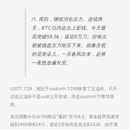
/1. 周四，继续消化压力。连续两
天，BTC日内走出上影线。今天最
高突破59.5k，逼近6万刀。但每次
都被抛盘压力给压下来。就像含苞
的花骨朵儿，一旦春风吹来，必将
一夜怒放遍长安。
USDT 7.29，相比于usd/cnh 7.268恢复了正溢价。只不
过这正溢价不是usdt上升造成，而是usd/cnh下降导致
的。
美元指数今日从105附近“暴跌”至104.3。黄金趁势迅速突
破$2400和$2411，逼近5月份历史高点$2426。由于通