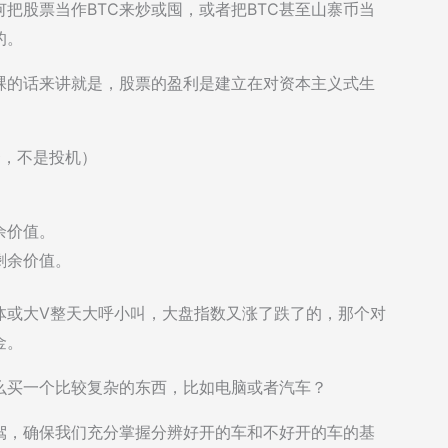
把股票当作BTC来炒或囤，或者把BTC甚至山寨币当
的。
裸的话来讲就是，股票的盈利是建立在对资本主义式生
资，不是投机）
余价值。
剩余价值。
体或大V整天大呼小叫，大盘指数又涨了跌了的，那个对
金。
么买一个比较复杂的东西，比如电脑或者汽车？
驾，确保我们充分掌握分辨好开的车和不好开的车的基