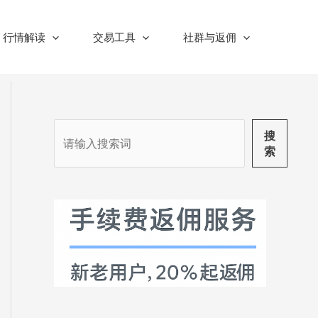
行情解读
交易工具
社群与返佣
搜
搜
索
索