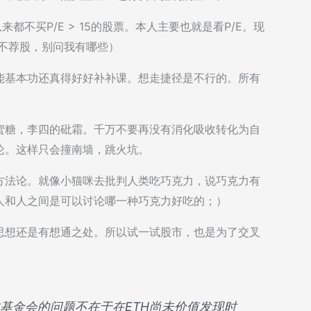
都不买P/E > 15的股票。本人主要也就是看P/E。现
（不荐股，别问我有哪些）
能基本功还真得好好补补课。想走捷径是不行的。所有
蜜糖，李四的砒霜。千万不要再没有消化吸收转化为自
论。这样只会撞南墙，跳火坑。
方法论。就像小猫咪去批判人类吃巧克力，说巧克力有
人和人之间是可以讨论哪一种巧克力好吃的；）
思想还是有想通之处。所以试一试股市，也是为了交叉
以太坊基金会的问题不在于在ETH尚未价值发现时