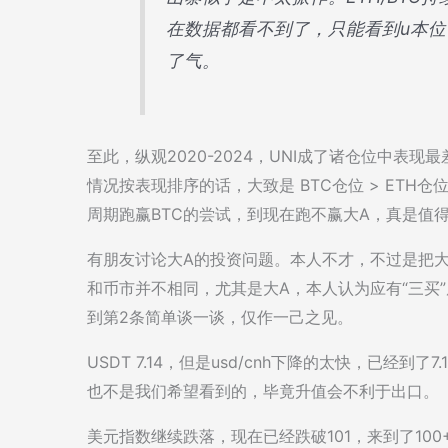
在数据都看不到了，只能看到u本位
了气。
至此，纵观2020-2024，UNI成了诸仓位中表
情况按表现排序的话，大致是 BTC仓位 > ETH仓位
周期跑赢BTC的尝试，到现在跑不赢大A，真是值
有朋友讨论大A的投资问题。本人不才，不过是把
和币市并不相同，尤其是大A，本人认为应有“三买
到第2条简单谈一谈，仅作一己之见。
USDT 7.14，但是usd/cnh下降的太快，已经到了
也不是我们希望看到的，毕竟升值会不利于出口。
美元指数继续跌落，现在已经跌破101，来到了100+