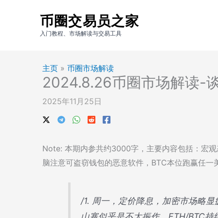
跳
币圈交易员之家
至
内
入门教程、市场解读与交易工具
容
主页
»
币圈市场解读
2024.8.26币圈市场解
2025年11月25日
Note: 本期内参共约3000字，主要内容包括：
脑注意可盗窃钱包的恶意软件，BTC本位跑赢任一
/1. 周一，定价降息，加密市场略
山寨似乎是不太振作。ETH/BTC持