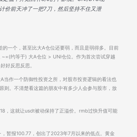
计价前天冲了一把7刀，然后坚持不住又泄
现最差的一个，甚至比大A仓位还要弱，而且是弱得多。目前
 ~=(约等于) 大A仓位 > UNI仓位。作为首次尝试穿越
得好好反思反思。
大A当作一个防御性投资之所，对股市投资逻辑的看法也
”原则。不清楚看这篇的朋友中有多少人会参与股市，放
7.118，这就让usdt被动保持了正溢价。rmb过快升值可能
，暂报100.77，创出了2023年7月以来的低点。黄金