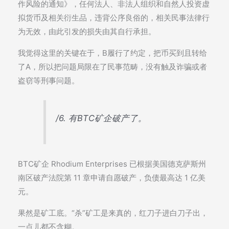
作风险的通知》，任何法人、非法人组织和自然人投资虚
拟货币及相关衍生品，违背公序良俗的，相关民事法律行
为无效，由此引发的损失由其自行承担。
我觉得这里的关键在于，B履行了约定，把币买到且转给
了A，所以把问题局限在了民事范畴，没有触及诈骗或者
盗窃等刑事问题。
/6. 有BTC矿企破产了。
BTC矿企 Rhodium Enterprises 已根据美国德克萨斯州
南区破产法院第 11 章申请自愿破产，负债最高达 1 亿美
元。
果然是矿工底。“杀”矿工是来真的，红刀子进白刀子出，
一点儿都不含糊。