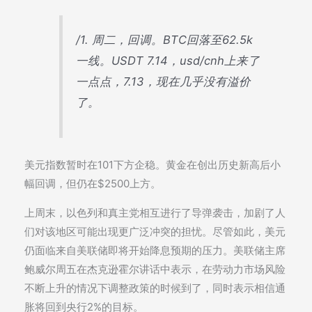
/1. 周二，回调。BTC回落至62.5k
一线。USDT 7.14，usd/cnh上来了
一点点，7.13，现在几乎没有溢价
了。
美元指数暂时在101下方企稳。黄金在创出历史新高后小
幅回调，但仍在$2500上方。
上周末，以色列和真主党相互进行了导弹袭击，加剧了人
们对该地区可能出现更广泛冲突的担忧。尽管如此，美元
仍面临来自美联储即将开始降息预期的压力。美联储主席
鲍威尔周五在杰克逊霍尔讲话中表示，在劳动力市场风险
不断上升的情况下调整政策的时候到了，同时表示相信通
胀将回到央行2%的目标。