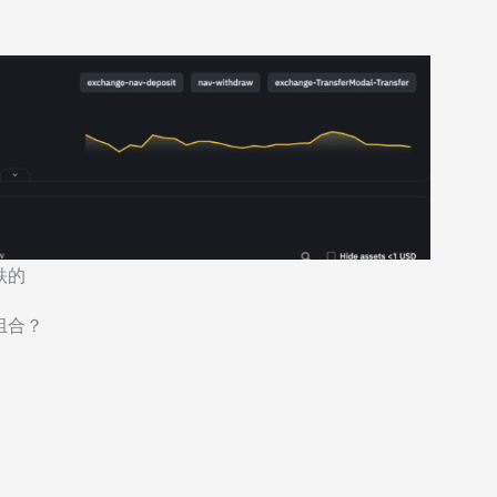
跌的
组合？