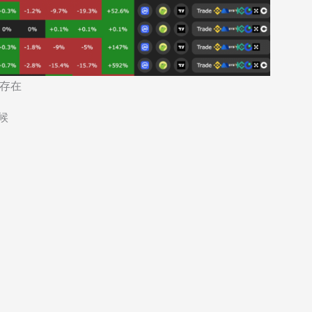
的存在
候