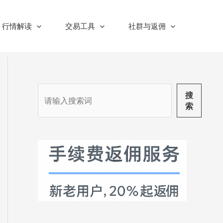
行情解读
交易工具
社群与返佣
搜
搜
索
索