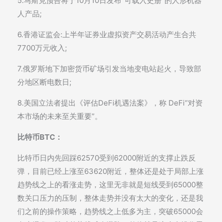
5.马斯克预告将于10月10日发布“可载入史册”的人形机器
人产品;
6.香港证监会:上半年证券业虚拟资产交易活动产生合共
7700万元收入;
7.俄罗斯地下加密货币矿场引发当地变电站起火，导致部
分地区断电数日;
8.美国立法者提出《评估DeFi机遇法案》，称 DeFi“对资
本市场的未来至关重要”。
比特币BTC：
比特币日内先回踩62570受到62000附近的支撑止跌反
弹，目前已经上涨至63620附近，整体还是处于局部上涨
趋势线之上的看涨走势，这里无非就是短线受到65000整
数关口压力的压制，整体走势并没有太大的变化，还是我
们之前的操作策略，趋势线之上低多为主，突破65000会