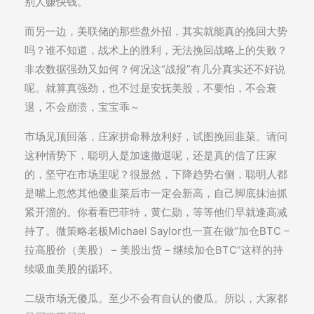
别人赚快钱。
而另一边，美联储的那些盘外招，其实就能真的挽回大势
吗？谁不知道，战术上的胜利，无法挽回战略上的失败？
非农数据强劲又如何？何况这“战报”有几分真实还不好说
呢。就算真强劲，也不过是安抚美股，不要怕，不会衰
退，不会崩溃，宝宝乖～
市场见顶回落，庄家拼命释放利好，试图挽回韭菜。请问
这种情势下，聪明人是加速撤退呢，还是真的信了庄家
的，坚守在市场里呢？很显然，下降趋势右侧，聪明人都
是嘴上忽悠其他傻韭菜后市一定会新高，自己脚底抹油抓
紧开溜的。你看看巴菲特，黄仁勋，等等他们早就逢高减
持了。微策略老板Michael Saylor也一直在做“加仓BTC –
拉高股价（美股） – 美股出货 – 继续加仓BTC”这样的持
续吸血美股的循环。
二级市场无傻瓜。至少不会有自认的傻瓜。所以，大家都