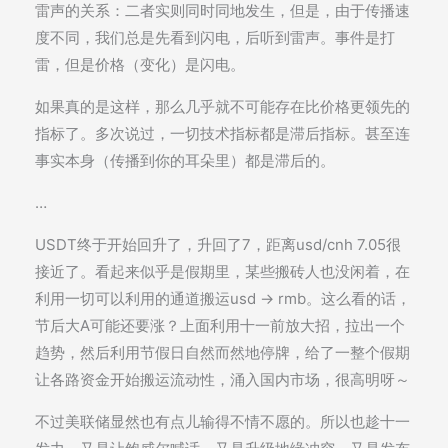
雷声的关系：二者实则同时同地发生，但是，由于传播速
度不同，我们总是先看到闪电，后听到雷声。事件是打
雷，但是价格（变化）是闪电。
如果真的是这样，那么几乎就不可能存在比价格更领先的
指标了。多次说过，一切技术指标都是滞后指标。甚至连
事实本身（传播到你的耳朵里）都是滞后的。
…
USDT终于开始回升了，升回了7，距离usd/cnh 7.05很
接近了。看起来似乎是假期里，某些搬砖人也没闲着，在
利用一切可以利用的通道搬运usd -> rmb。这么看的话，
节后大A可能还要涨？上面利用十一前放大招，拉出一个
趋势，然后利用节假日自然而然地停牌，给了一整个假期
让各路资金开始搬运流动性，涌入国内市场，很高明呀～
不过美联储显然也有点儿输得不情不愿的。所以也趁十一