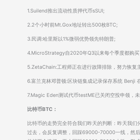
1.Suilend推出流动性质押代币sSUI;
2.2个小时前Mt.Gox地址转出500枚BTC;
3.民调:哈里斯以1%微弱优势领先特朗普;
4.MicroStrategy自2020年Q3以来每个季度都购
5.ZetaChain:工程师正在进行故障排除，努力恢复
6.富兰克林邓普顿:区块链集成记录保存系统 Benji 在 
7.Magic Eden测试代币testME已关闭空投申
比特币BTC：
比特币的走势完全符合我们昨天的判断：昨天我们分
过去，会反复调整，回踩69000-70000一线