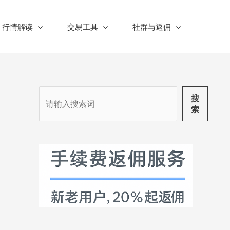
行情解读
交易工具
社群与返佣
搜
搜
索
索