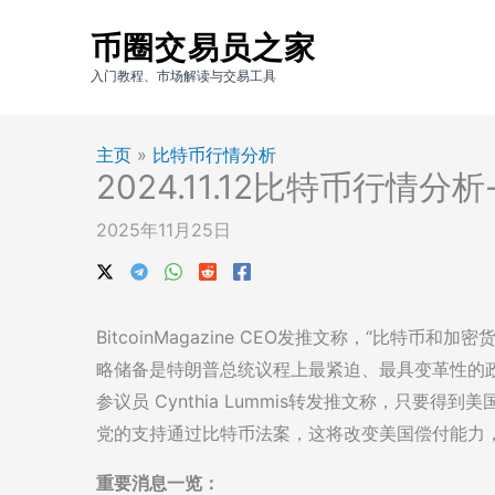
跳
币圈交易员之家
至
内
入门教程、市场解读与交易工具
容
主页
»
比特币行情分析
2024.11.12比特币行情
2025年11月25日
BitcoinMagazine CEO发推文称，“比特
略储备是特朗普总统议程上最紧迫、最具变革性的政
参议员 Cynthia Lummis转发推文称，只要
党的支持通过比特币法案，这将改变美国偿付能力
重要消息一览：