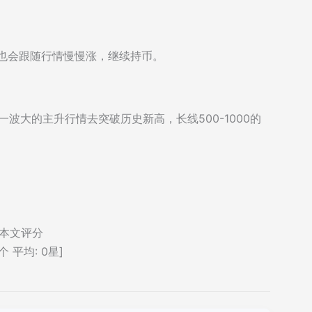
当也会跟随行情慢慢涨，继续持币。
波大的主升行情去突破历史新高，长线500-1000的
本文评分
个 平均:
0
星]