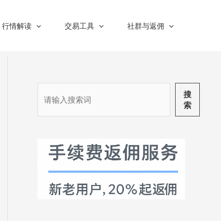
行情解读
交易工具
社群与返佣
搜
搜
索
索