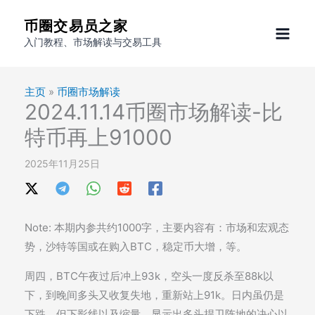
跳
币圈交易员之家
至
入门教程、市场解读与交易工具
内
容
主页
»
币圈市场解读
2024.11.14币圈市场解读-比
特币再上91000
2025年11月25日
Note: 本期内参共约1000字，主要内容有：市场和宏观态
势，沙特等国或在购入BTC，稳定币大增，等。
周四，BTC午夜过后冲上93k，空头一度反杀至88k以
下，到晚间多头又收复失地，重新站上91k。日内虽仍是
下跌，但下影线以及缩量，显示出多头捍卫阵地的决心以