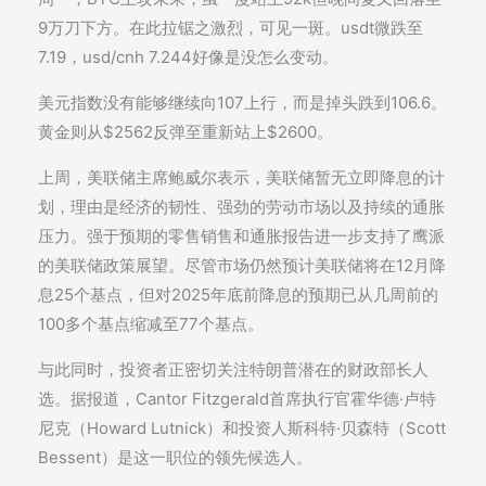
9万刀下方。在此拉锯之激烈，可见一斑。usdt微跌至
7.19，usd/cnh 7.244好像是没怎么变动。
美元指数没有能够继续向107上行，而是掉头跌到106.6。
黄金则从$2562反弹至重新站上$2600。
上周，美联储主席鲍威尔表示，美联储暂无立即降息的计
划，理由是经济的韧性、强劲的劳动市场以及持续的通胀
压力。强于预期的零售销售和通胀报告进一步支持了鹰派
的美联储政策展望。尽管市场仍然预计美联储将在12月降
息25个基点，但对2025年底前降息的预期已从几周前的
100多个基点缩减至77个基点。
与此同时，投资者正密切关注特朗普潜在的财政部长人
选。据报道，Cantor Fitzgerald首席执行官霍华德·卢特
尼克（Howard Lutnick）和投资人斯科特·贝森特（Scott
Bessent）是这一职位的领先候选人。