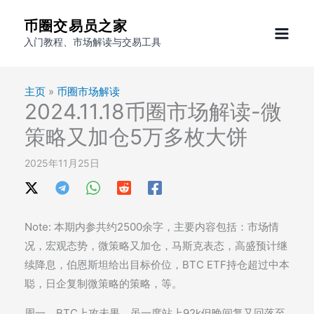
跳
币圈交易员之家
至
入门教程、市场解读与交易工具
内
容
主页
»
币圈市场解读
2024.11.18币圈市场解读-微
策略又加仓5万多枚大饼
2025年11月25日
Note: 本期内参共约2500余字，主要内容包括：市场情
况，宏观态势，微策略又加仓，马斯克表态，高盛预计继
续降息，伯恩斯坦给出目标价位，BTC ETF持仓超过中本
聪，日企复制微策略的策略，等。
周一，BTC上攻未果，虽一度站上92k但晚间复又回落至