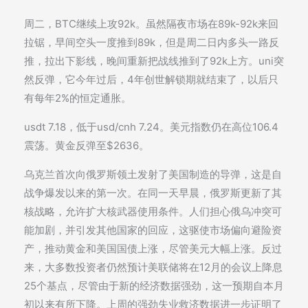
周二，BTC继续上攻92k。虽然隔夜市场在89k-92k来回
拉锯，早间空头一度推到89k，但是周二日内多头一路反
推，拉出下影线，晚间重新把战线推到了92k上方。uni突
然反弹，它今年过后，4年创世解锁期就结束了，以后只
有每年2%的恒定通胀。
usdt 7.18，低于usd/cnh 7.24。美元指数仍在高位106.4
震荡。黄金反弹至$2636。
乌克兰首次向俄罗斯领土发射了美国制造的导弹，这是自
战争爆发以来的第一次。在同一天早晨，俄罗斯更新了其
核战略，允许扩大核武器使用条件。人们担心俄乌冲突可
能加剧，并引发其他国家的回应，这驱使市场偏向避险资
产，推动黄金和美国国债上涨，尽管美元大幅上涨。反过
来，大多数投资者仍然预计美联储将在12月的会议上降息
25个基点，尽管由于新的经济数据强劲，这一预期自本月
初以来有所下降。上周的强劲失业救济数据进一步证明了