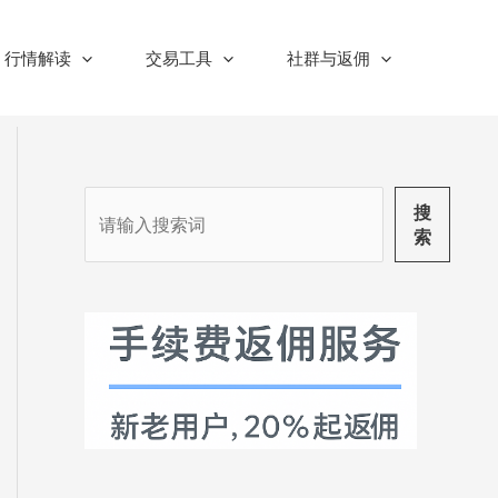
行情解读
交易工具
社群与返佣
搜
搜
索
索