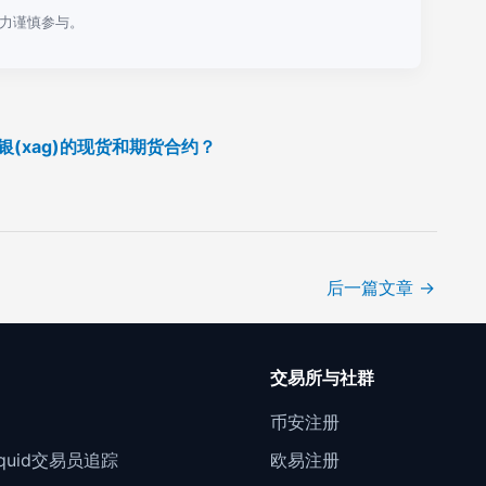
力谨慎参与。
白银(xag)的现货和期货合约？
后一篇文章
→
口
交易所与社群
门
币安注册
Liquid交易员追踪
欧易注册