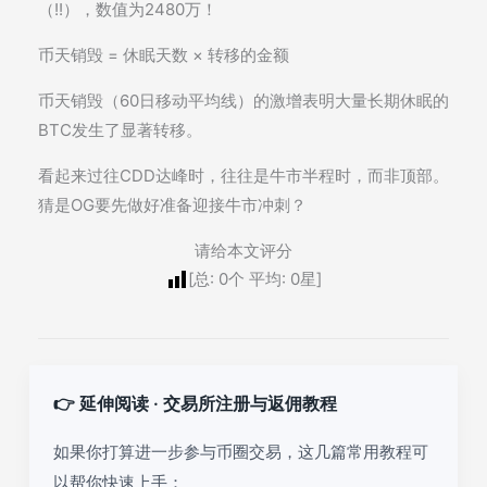
（!!），数值为2480万！
币天销毁 = 休眠天数 × 转移的金额
币天销毁（60日移动平均线）的激增表明大量长期休眠的
BTC发生了显著转移。
看起来过往CDD达峰时，往往是牛市半程时，而非顶部。
猜是OG要先做好准备迎接牛市冲刺？
请给本文评分
[总:
0
个 平均:
0
星]
👉 延伸阅读 · 交易所注册与返佣教程
如果你打算进一步参与币圈交易，这几篇常用教程可
以帮你快速上手：