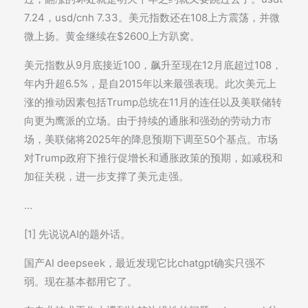
7.24，usd/cnh 7.33。美元指数还在108上方震荡，并微
微上扬。黄金继续在$2600上方趴窝。
美元指数从9月底接近100，飙升至现在12月底超过108，
年内升超6.5%，是自2015年以来最强表现。此次美元上
涨的推动因素包括Trump总统在11月的连任以及美联储转
向更为鹰派的立场。由于持续的通胀和强劲的劳动力市
场，美联储将2025年的降息预期下调至50个基点。市场
对Trump政府下推行促增长和通胀政策的预期，如减税和
加征关税，进一步支撑了美元走强。
…
[1] 先说说AI的题外话。
国产AI deepseek，最近发现它比chatgpt确实只强不
弱。现在基本都用它了。