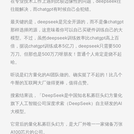
在专业技术工作上遇到比较边缘性的问题，deepseek往
往能解决，而chatgpt有时候自己会犯错。
最关键的是，deepseek是完全开源的，而不是像chatgpt
那样选择闭源，这意味着你可以自己买硬件训练自己的大
模型。不过，虽然deepseek训练效率比chatgpt高上百
倍，据说chatgpt训练成本5亿刀，deepseek只需要500
万刀。但那也是500万刀呀朋友！普通个人肯定是烧不起
哈。
听说是幻方量化的AI团队做的。确实挺了不起的！比几个
牛掰的互联网大厂做得更棒，值得点赞。
搜索结果说，「DeepSeek是中国知名私募巨头幻方量化
旗下人工智能公司深度求索（DeepSeek）自主研发的AI
大模型。
它背后的量化私募巨头幻方，是大厂外唯一一家储备万张
A100芯片的公司。