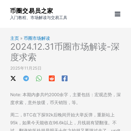
跳
币圈交易员之家
至
入门教程、市场解读与交易工具
内
容
主页
»
币圈市场解读
2024.12.31币圈市场解读-深
度求索
2025年11月25日
Note: 本期内参共约2000余字，主要包括：宏观态势，深
度求索，意外放缓，币天销毁，等。
周二，BTC在下探92k后晚间开始大举反弹，重新站上
95k，如果今天能收在96.6k以上，月线就有望翻涨。不
过，翻涨的坏处就是明天十年之约就又要跳过去了。usdt