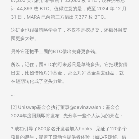
87,205 美元的价格收购了 22,065 枚 BTC，现在拥有总
计 44,893 枚 BTC。值得注意的是，截至 2024 年 12 月
31 日，MARA 已向第三方借出 7,377 枚 BTC。
这矿企也跟微策略学会了，不仅不是挖提卖，还额外融资
囤更多大饼。
另外它还把手上囤的BTC借出去赚更多钱。
所以，记住，囤BTC的可未必只是单纯多头。它把现货借
出去，比如借给对冲基金， 那么对冲基金拿去砸盘，就
在短期转化成了空头力量。
…
[2] Uniswap基金会执行董事@devinawalsh：基金会
2024年度回顾即将发布…先分享一些个人认为的亮点：
? 成功引导了800多名开发者加入hooks…见证了120多个
项目的诞生，涵盖了流动性提供者体验（如LVR缓解、借