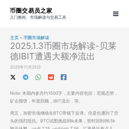
跳
币圈交易员之家
至
入门教程、市场解读与交易工具
内
容
主页
»
币圈市场解读
2025.1.3币圈市场解读-贝莱
德IBIT遭遇大额净流出
2025年11月25日
Note: 本期内参共约1500字，主要内容包括：宏观态势，
矿企囤饼，年度回顾，IBIT流出，等。
周五，加密市场继续在BTC带领下反弹。但是也遭到了空
头的强烈抵抗。BTC试图挑战98k未果，暂时回到96.5k
附近休整。usdt 7.25, usd/cnh 7.36，汇率最近有点儿