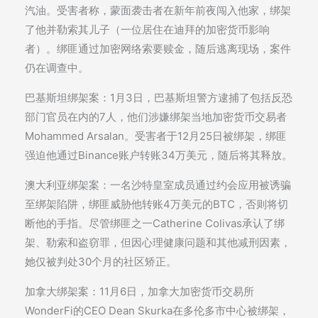
汽油。受害者称，蒙面袭击者在新年前夜闯入他家，绑架
了他并勒索其儿子（一位居住在迪拜的加密货币影响
者）。绑匪通过加密网络索要赎金，随后逃离现场，案件
仍在调查中。
巴基斯坦绑架案：1月3日，巴基斯坦警方逮捕了包括反恐
部门官员在内的7人，他们涉嫌绑架当地加密货币交易者
Mohammed Arsalan。受害者于12月25日被绑架，绑匪
强迫他通过Binance账户转账34万美元，随后将其释放。
澳大利亚绑架案：一名沙特皇室成员通过约会应用被诱骗
至绑架陷阱，绑匪威胁他转账4万美元的BTC，否则将切
断他的手指。尽管绑匪之一Catherine Colivas承认了绑
架、勒索和盗窃罪，但因心理健康问题和其他减刑因素，
她仅被判处30个月的社区矫正。
加拿大绑架案：11月6日，加拿大加密货币交易所
WonderFi的CEO Dean Skurka在多伦多市中心被绑架，