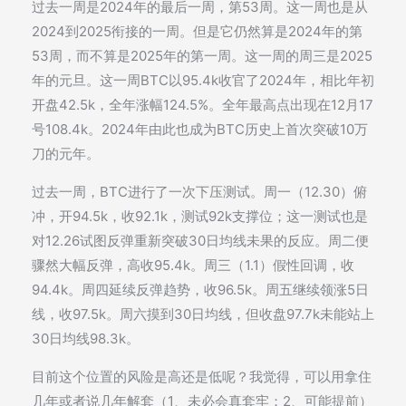
过去一周是2024年的最后一周，第53周。这一周也是从
2024到2025衔接的一周。但是它仍然算是2024年的第
53周，而不算是2025年的第一周。这一周的周三是2025
年的元旦。这一周BTC以95.4k收官了2024年，相比年初
开盘42.5k，全年涨幅124.5%。全年最高点出现在12月17
号108.4k。2024年由此也成为BTC历史上首次突破10万
刀的元年。
过去一周，BTC进行了一次下压测试。周一（12.30）俯
冲，开94.5k，收92.1k，测试92k支撑位；这一测试也是
对12.26试图反弹重新突破30日均线未果的反应。周二便
骤然大幅反弹，高收95.4k。周三（1.1）假性回调，收
94.4k。周四延续反弹趋势，收96.5k。周五继续领涨5日
线，收97.5k。周六摸到30日均线，但收盘97.7k未能站上
30日均线98.3k。
目前这个位置的风险是高还是低呢？我觉得，可以用拿住
几年或者说几年解套（1、未必会真套牢；2、可能提前）