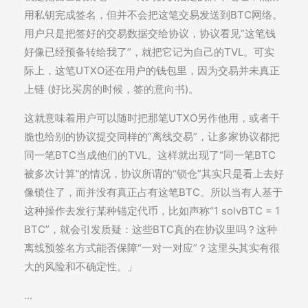
用私钥完成签名，但并不会把这笔交易发送到BTC网络。
用户只是把签好的交易数据交给协议，协议看见“这笔钱
好像已经预备转给我了”，就把它记为自己的TVL。可实
际上，这笔UTXO还在用户的钱包里，因为交易并未真正
上链 (好比买房的时候，签的意向书)。
这就意味着用户可以随时把那笔UTXO另作他用，或者干
脆也给别的协议提交同样的“离线交易”，让多家协议都把
同一笔BTC当成他们的TVL。这样就出现了“同一笔BTC
被多次计算”的情况，协议所谓的“锁仓”其实只是看上去好
像锁住了，而并没有真正占有这笔BTC。所以当有人基于
这种操作去发行某种锚定代币，比如声称“1 solvBTC = 1
BTC”，就会引发质疑：这些BTC真的在协议里吗？这种
离线预签名方式能否保障“一对一对应”？这里头其实有很
大的风险和不确定性。」
…